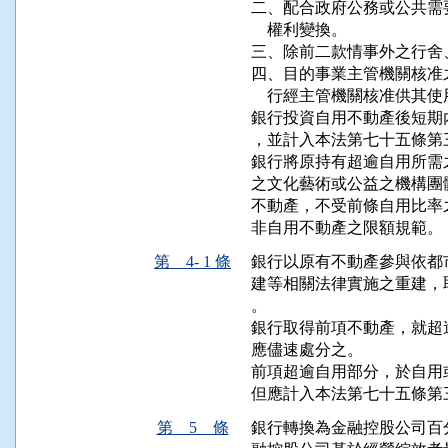
二、配合政府公務或公共需
    權利變換。

三、除前二款情事外之行舍
四、目的事業主管機關核准
    行經主管機關核准供其使
銀行投資自用不動產後短期
，並計入本法第七十五條第
銀行將原持有超逾自用所需
之文化藝術或公益之機構團
不動產，不受前條自用比率
非自用不動產之限額規範。
第 4- 1 條
銀行以原有不動產參與依都
建等相關法律實施之重建，
。

銀行取得前項不動產，就超
應儘速處分之。

前項超逾自用部分，於自用
但應計入本法第七十五條第
第 5 條
銀行轉換為金融控股公司百