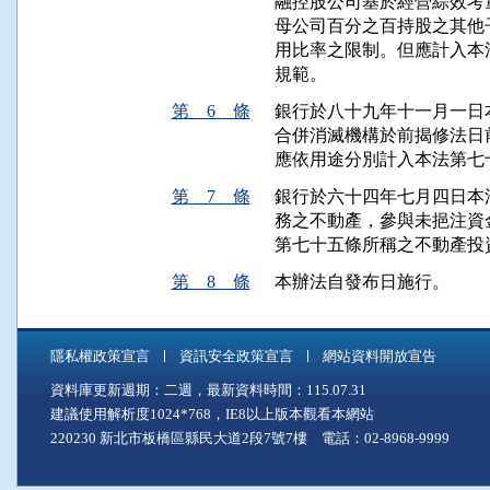
融控股公司基於經營綜效考
母公司百分之百持股之其他
用比率之限制。但應計入本
規範。
第 6 條
銀行於八十九年十一月一日
合併消滅機構於前揭修法日
應依用途分別計入本法第七
第 7 條
銀行於六十四年七月四日本
務之不動產，參與未挹注資
第七十五條所稱之不動產投
第 8 條
本辦法自發布日施行。
隱私權政策宣言
資訊安全政策宣言
網站資料開放宣告
資料庫更新週期：二週，最新資料時間：115.07.31
建議使用解析度1024*768，IE8以上版本觀看本網站
220230 新北市板橋區縣民大道2段7號7樓 電話：02-8968-9999