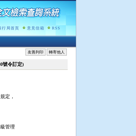
銀行局首頁
意見信箱
RSS
友善列印
轉寄他人
980號令訂定)
規定，

級管理
