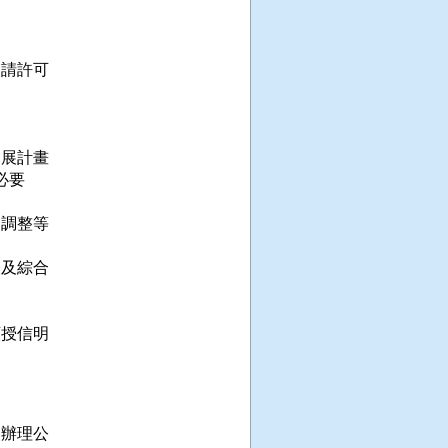
請許可

展計畫

要

調整等

及綜合

授信明

辦理公
