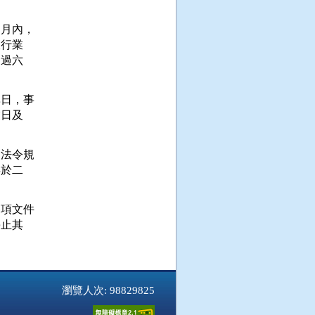
月內，

行業

過六

日，事

日及

法令規

於二

項文件

止其

瀏覽人次: 98829825