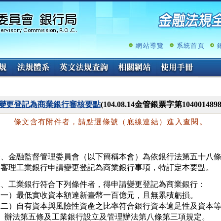
跳
至
主
要
內
網站導覽
系統首頁
容
變更登記為商業銀行審核要點
(104.08.14金管銀票字第10400148
條文含有附件者，請點選條號（底線連結）進入查閱。
一、金融監督管理委員會（以下簡稱本會）為依銀行法第五十八條
   審理工業銀行申請變更登記為商業銀行事項，特訂定本要點。
二、工業銀行符合下列條件者，得申請變更登記為商業銀行：

（一）最低實收資本額達新臺幣一百億元，且無累積虧損。

（二）自有資本與風險性資產之比率符合銀行資本適足性及資本等
     辦法第五條及工業銀行設立及管理辦法第八條第三項規定。
