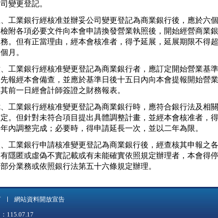
   司變更登記。
五、工業銀行經核准並辦妥公司變更登記為商業銀行後，應於六個
   檢附各項必要文件向本會申請換發營業執照後，開始經營商業銀
   務。但有正當理由，經本會核准者，得予延展，延展期限不得超
   個月。
六、工業銀行經核准變更登記為商業銀行者，應訂定開始營業基準
   先報經本會備查，並應於基準日後十五日內向本會提報開始營業
   其前一日經會計師簽證之財務報表。
七、工業銀行經核准變更登記為商業銀行時，應符合銀行法及相關
   定。但針對未符合項目提出具體調整計畫，並經本會核准者，得
   年內調整完成；必要時，得申請延長一次，並以二年為限。
八、工業銀行申請核准變更登記為商業銀行後，經查核其申報之各
   有隱匿或虛偽不實記載或有未能確實依照規定辦理者，本會得停
   部分業務或依照銀行法第五十六條規定辦理。
言
網站資料開放宣告
5.07.17