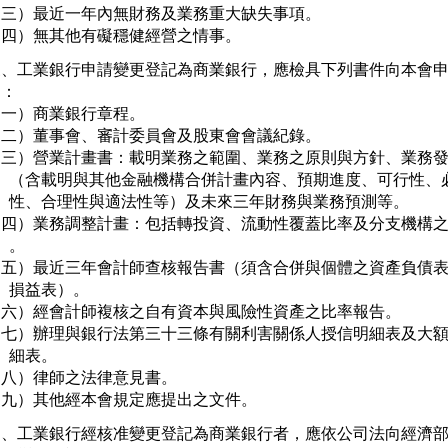
（三）最近一年內無財務及業務重大缺失事項。

（四）無其他有礙穩健經營之情事。
三、工業銀行申請變更登記為商業銀行，應檢具下列書件向本會申
  ：

一）商業銀行章程。

（二）董事會、審計委員會及股東會會議紀錄。

（三）營業計畫書：載明業務之範圍、業務之原則與方針、業務發
     （含載明與其他金融機構合併計畫內容、預期進度、可行性、必
     性、合理性與適法性等）及未來三年財務與業務預測等。

（四）業務調整計畫：包括轉投資、流動性覆蓋比率及分支機構之
   。

（五）最近三年會計師查核報告書（須含合併與個體之資產負債表
     損益表）。

（六）經會計師複核之自有資本與風險性資產之比率報告。

（七）辦理與銀行法第三十三條有關利害關係人授信明細表及大額
    細表。

八）律師之法律意見書。

（九）其他經本會規定應提出之文件。
四、工業銀行經核准變更登記為商業銀行者，應依公司法向經濟部