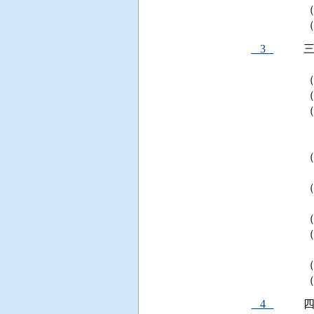
3
  
（
 
 
   
 
  
（
4