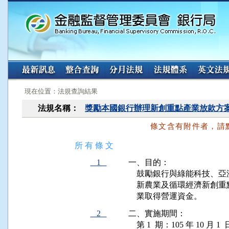
:::
:::
現在位置：法規查詢結果
法規名稱：
獎勵本國銀行辦理新創重點產業放款方
條文含有附件者，請
所 有 條 文
1
一、目的：

    鼓勵銀行與綠能科技
    新農業及循環經濟新
    業取得營運資金。
2
二、實施期間：

    第 1  期：105 年 10 月 1 