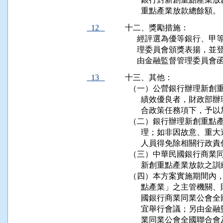
        重點產業放款總餘額。
12
十二、獎勵措施：

      經評選為優等銀行
      理委員會頒獎表揚
      由金融監督管理委
13
十三、其他：

  （一）公營銀行辦理新創
        績效優良者，財
        合政策任務項下，予以
  （二）銀行辦理新創重點
        理；如非因故意
        人員得免除相關行政責
  （三）中華民國銀行商業
        新創重點產業放
  （四）本方案實施期間內
        點產業」之主管
        國銀行商業同業
        宜舉行會議；另
        業同業公會全