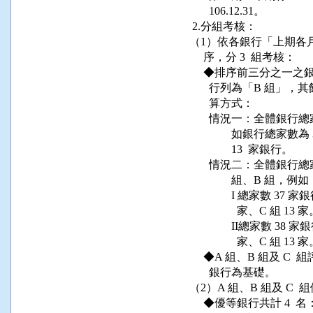
            106.12.31。

      2.分組考核：

     （1）依各銀行「上
          序，分 3  組考核：

          ◆排序前三分
            行列為「B
            算方式：

            情況一：全體銀
                    如銀
                    13  家銀行。

            情況二：全體
                    組、B 組，例如
                    I 總家數 
                      家、C 組 13 家
                    II總家數 
                      家、C 組 13 家
          ◆A 組、B 
            銀行為基礎。

     （2）A 組、B 組及
          ◆優等銀行共計 4  名：