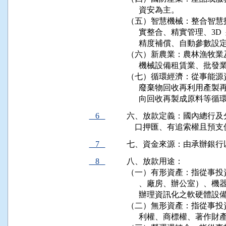
      資安為主。

（五）智慧機械：整合智慧
      實整合、精實管理、
      精度補償、自動參
（六）新農業：農林漁牧業
      機械設備租賃業、批發
（七）循環經濟：從事能源
      廢棄物回收再利用
      向回收再製成原料等
6
六、放款定義：國內總行及
    口押匯、有追索權且
7
七、資金來源：由承辦銀行
8
八、放款用途：

（一）有形資產：指從事投
      、廠房、辦公室）
      辦理資訊化之軟硬體設
（二）無形資產：指從事投
      利權、商標權、著作財