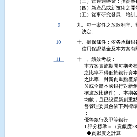
（三）營運週轉金：指從事
（四）新產品或新技術之開發
（五）從事研究發展、培訓
9
九、每一案件之放款利率、
    決定。
10
十、擔保條件：依各承辦銀
    信用保證基金及本方
11
十一、績效考核：

      本方案實施期間每期
      之比率不得低於銀行
      之比率、對新創重點
      ％或全體本國銀行
      稱逾放比條件）、
      均數，且已設置新
      督管理委員會依下
      ：

      優等銀行及甲等銀行

      1.評分標準＝（貢獻度
        ◆貢獻度之計算
