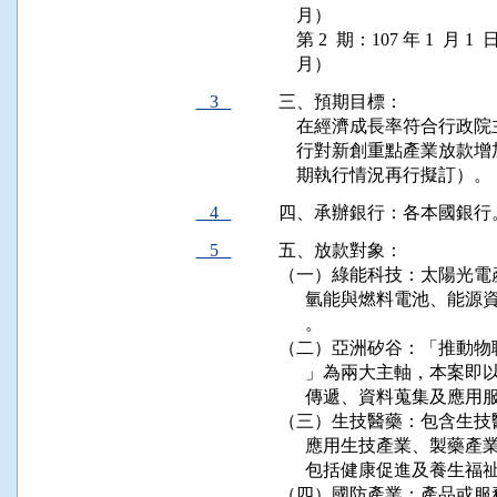
    月）

    第 2  期：107 年 1  月 1 
    月）
3
三、預期目標：

    在經濟成長率符合行政院
    行對新創重點產業放款增加新臺
    期執行情況再行擬訂）。
4
四、承辦銀行：各本國銀行
5
五、放款對象：

（一）綠能科技：太陽光電產
      氫能與燃料電池、
      。

（二）亞洲矽谷：「推動物
      」為兩大主軸，本
      傳遞、資料蒐集及應用
（三）生技醫藥：包含生技
      應用生技產業、製
      包括健康促進及養生福
（四）國防產業：產品或服