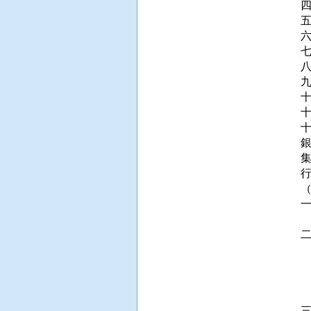
四
五
六
七
九
十
 
 
 
 
 