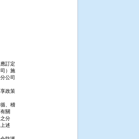
應訂定

司）施

分公司

享政策

循、稽

有關

之分

上述

全防護
