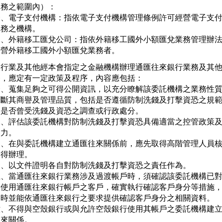
務之範圍內）：

一、電子支付機構：指依電子支付機構管理條例許可經營電子支付
   務之機構。

二、外籍移工匯兌公司：指依外籍移工國外小額匯兌業務管理辦法
   營外籍移工國外小額匯兌業務者。
銀行業及其他經本會指定之金融機構辦理通匯往來銀行業務及其他
務，應定有一定政策及程序，內容應包括：

一、蒐集足夠之可得公開資訊，以充分瞭解該委託機構之業務性質
   斷其商譽及管理品質，包括是否遵循防制洗錢及打擊資恐之規範
   是否曾受洗錢及資恐之調查或行政處分。

二、評估該委託機構對防制洗錢及打擊資恐具備適當之控管政策及
  力。

三、在與委託機構建立通匯往來關係前，應先取得高階管理人員核
   得辦理。

四、以文件證明各自對防制洗錢及打擊資恐之責任作為。

五、當通匯往來銀行業務涉及過渡帳戶時，須確認該委託機構已對
   使用通匯往來銀行帳戶之客戶，確實執行確認客戶身分等措施，
   時並能依通匯往來銀行之要求提供確認客戶身分之相關資料。

六、不得與空殼銀行或與允許空殼銀行使用其帳戶之委託機構建立
   來關係。
