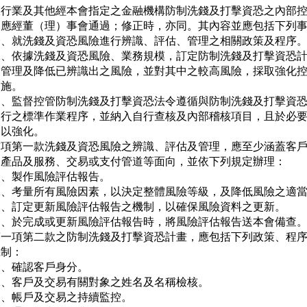
銀行業及其他經本會指定之金融機構防制洗錢及打擊資恐之內部控
，應經董（理）事會通過；修正時，亦同。其內容並應包括下列事
一、就洗錢及資恐風險進行辨識、評估、管理之相關政策及程序。
二、依據洗錢及資恐風險、業務規模，訂定防制洗錢及打擊資恐計
   管理及降低已辨識出之風險，並對其中之較高風險，採取強化控
  施。

三、監督控管防制洗錢及打擊資恐法令遵循與防制洗錢及打擊資恐
   行之標準作業程序，並納入自行查核及內部稽核項目，且於必要
   以強化。

前項第一款洗錢及資恐風險之辨識、評估及管理，應至少涵蓋客戶
、產品及服務、交易或支付管道等面向，並依下列規定辦理：

、製作風險評估報告。

二、考量所有風險因素，以決定整體風險等級，及降低風險之適當
三、訂定更新風險評估報告之機制，以確保風險資料之更新。

四、於完成或更新風險評估報告時，將風險評估報告送本會備查。
第一項第二款之防制洗錢及打擊資恐計畫，應包括下列政策、程序
制：

、確認客戶身分。

二、客戶及交易有關對象之姓名及名稱檢核。

、帳戶及交易之持續監控。
