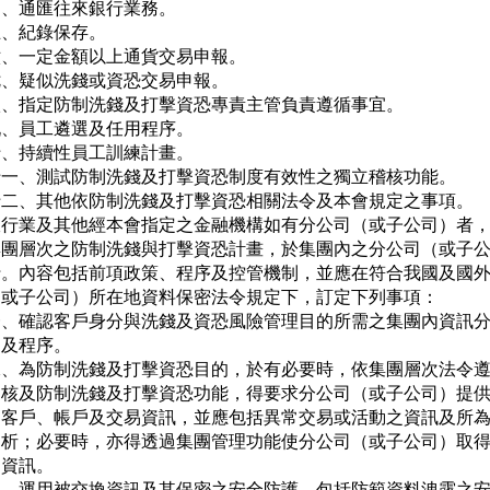
、通匯往來銀行業務。

、紀錄保存。

、一定金額以上通貨交易申報。

、疑似洗錢或資恐交易申報。

八、指定防制洗錢及打擊資恐專責主管負責遵循事宜。

、員工遴選及任用程序。

、持續性員工訓練計畫。

十一、測試防制洗錢及打擊資恐制度有效性之獨立稽核功能。

十二、其他依防制洗錢及打擊資恐相關法令及本會規定之事項。

銀行業及其他經本會指定之金融機構如有分公司（或子公司）者，
集團層次之防制洗錢與打擊資恐計畫，於集團內之分公司（或子公
行。內容包括前項政策、程序及控管機制，並應在符合我國及國外
（或子公司）所在地資料保密法令規定下，訂定下列事項：

一、確認客戶身分與洗錢及資恐風險管理目的所需之集團內資訊分
   及程序。

二、為防制洗錢及打擊資恐目的，於有必要時，依集團層次法令遵
   核及防制洗錢及打擊資恐功能，得要求分公司（或子公司）提供
   客戶、帳戶及交易資訊，並應包括異常交易或活動之資訊及所為
   析；必要時，亦得透過集團管理功能使分公司（或子公司）取得
   資訊。

三、運用被交換資訊及其保密之安全防護，包括防範資料洩露之安