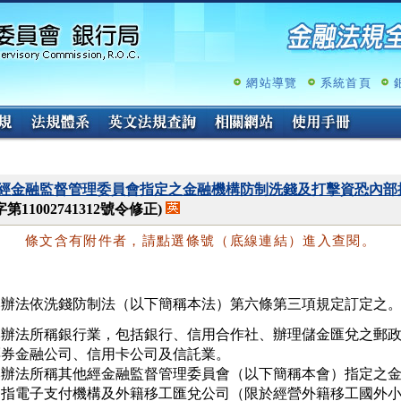
跳
至
主
要
內
網站導覽
系統首頁
容
經金融監督管理委員會指定之金融機構防制洗錢及打擊資恐內部
第11002741312號令修正)
條文含有附件者，請點選條號（底線連結）進入查閱。
本辦法依洗錢防制法（以下簡稱本法）第六條第三項規定訂定之
本辦法所稱銀行業，包括銀行、信用合作社、辦理儲金匯兌之郵政
票券金融公司、信用卡公司及信託業。

本辦法所稱其他經金融監督管理委員會（以下簡稱本會）指定之金
，指電子支付機構及外籍移工匯兌公司（限於經營外籍移工國外小