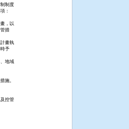
制制度

項：



畫，以

管措

計畫執

時予

、地域

措施。



及控管
