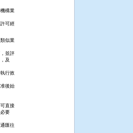
機構業

許可經

類似業

，並評

，及

執行效

准後始

可直接

必要

通匯往
