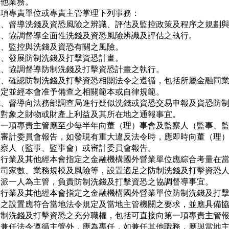
他業務。

前項專責單位或專責主管掌理下列事務：

一、督導洗錢及資恐風險之辨識、評估及監控政策及程序之規劃與
二、協調督導全面性洗錢及資恐風險辨識及評估之執行。

三、監控與洗錢及資恐有關之風險。

四、發展防制洗錢及打擊資恐計畫。

五、協調督導防制洗錢及打擊資恐計畫之執行。

六、確認防制洗錢及打擊資恐相關法令之遵循，包括所屬金融同業
   定並經本會准予備查之相關範本或自律規範。

七、督導向法務部調查局進行疑似洗錢或資恐交易申報及資恐防制
   對象之財物或財產上利益及其所在地之通報事宜。

第一項專責主管應至少每半年向董（理）事會及監察人（監事、監
或審計委員會報告，如發現有重大違反法令時，應即時向董（理）
監察人（監事、監事會）或審計委員會報告。

銀行業及其他經本會指定之金融機構國外營業單位應綜合考量在當
公司家數、業務規模及風險等，設置適足之防制洗錢及打擊資恐人
指派一人為主管，負責防制洗錢及打擊資恐之協調督導事宜。

銀行業及其他經本會指定之金融機構國外營業單位防制洗錢及打擊
管之設置應符合當地法令規定及當地主管機關之要求，並應具備協
防制洗錢及打擊資恐之充分職權，包括可直接向第一項專責主管報
除兼任法令遵循主管外，應為專任，如兼任其他職務，應與當地主