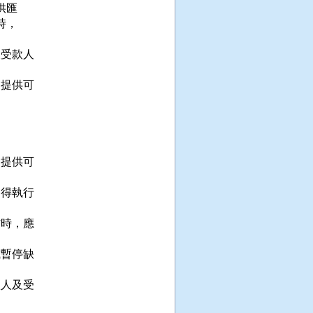
匯

，

受款人

提供可

提供可

得執行

時，應

暫停缺

人及受
