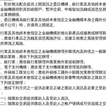
七、對於無法配合提供上開資訊之委託機構，銀行業及其他經本會
   金融機構得對其拒絕開戶、暫停交易、申報疑似洗錢或資恐交易
   止業務關係。

八、委託機構為銀行業及其他經本會指定之金融機構本身之國外分
   或子公司）時，亦適用上開規定。
銀行業及其他經本會指定之金融機構於推出新產品或服務或辦理新
前，應進行產品之洗錢及資恐風險評估，並建立相應之風險管理措
低所辨識之風險。
銀行業及其他經本會指定之金融機構辦理外匯境內及跨境之一般匯
匯款業務，應依下列規定辦理：

一、銀行業：應依銀行業辦理外匯業務作業規範辦理。

二、電子支付機構：應依電子支付機構業務管理規則辦理。

三、外籍移工匯兌公司：應依外籍移工國外小額匯兌業務管理辦法
銀行業及其他經本會指定之金融機構擔任新臺幣境內匯款之匯款方
下列規定辦理：

一、應採下列方式之一提供必要且正確之匯款人資訊及必要之受款
  ：

（一）隨匯款交易提供匯款人及受款人資訊。

（二）隨匯款交易提供匯款人及受款人之帳戶號碼或可供追蹤之交