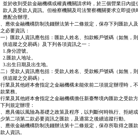
     並於收到受款金融機構或權責機關請求時，於三個營業日內提供
     款人及受款人資訊。但檢察機關及司法警察機關要求立即提供時
     應配合辦理。

二、應依金融機構防制洗錢辦法第十二條規定，保存下列匯款人及
   之必要資訊：

（一）匯款人資訊應包括：匯款人姓名、扣款帳戶號碼（如無，則
     供追蹤之交易碼）及下列各項資訊之一：

     1.身分證號。

     2.匯款人地址。

     3.出生日期及出生地。

（二）受款人資訊應包括：受款人姓名、受款帳戶號碼（如無，則
     供追蹤之交易碼）。

銀行業及其他經本會指定之金融機構未能依前二項規定辦理時，不
款業務。

銀行業及其他經本會指定之金融機構擔任新臺幣境內匯款之受款方
下列規定辦理：

一、應具備以風險為基礎之政策及程序，以判斷何時執行、拒絕或
   少第二項第二款必要資訊之匯款，及適當之後續追蹤行動。

二、應依金融機構防制洗錢辦法第十二條規定，保存所取得之匯款
   款人資訊。