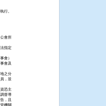
執行。

公會所

法指定

事會）

事會及

地之分

員，並

資恐主

調督導

告，且

管機關
