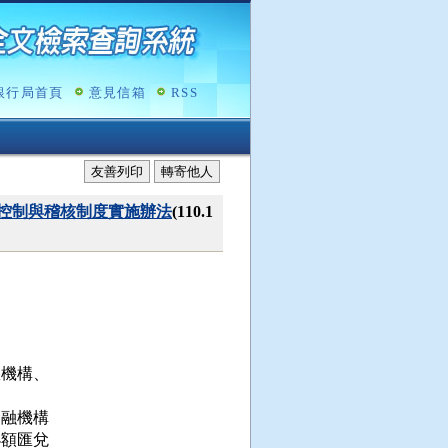
銀行局首頁
意見信箱
RSS
友善列印
轉寄他人
控制與稽核制度實施辦法
(110.1
。
機構、

融機構

額匯兌
