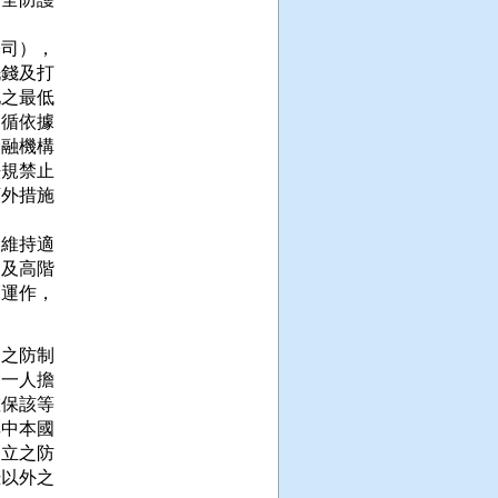
司），

錢及打

之最低

循依據

融機構

規禁止

外措施

維持適

及高階

運作，

之防制

一人擔

保該等

中本國

立之防

以外之
