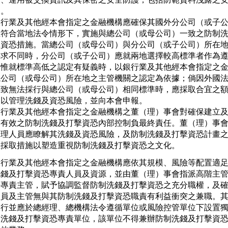
  。

銀行業及其他經本會指定之金融機構應確保其國外分公司（或子公
在符合當地法令情形下，實施與總公司（或母公司）一致之防制洗
擊資恐措施。當總公司（或母公司）與分公司（或子公司）所在地
要求不同時，分公司（或子公司）應就兩地選擇較高標準者作為遵
，惟就標準高低之認定有疑義時，以銀行業及其他經本會指定之金
總公司（或母公司）所在地之主管機關之認定為依據；倘因外國法
，致無法採行與總公司（或母公司）相同標準時，應採取合宜之額
，以管理洗錢及資恐風險，並向本會申報。

銀行業及其他經本會指定之金融機構之董（理）事會對確保建立及
當有效之防制洗錢及打擊資恐內部控制負最終責任。董（理）事會
管理人員應瞭解其洗錢及資恐風險，及防制洗錢及打擊資恐計畫之
並採取措施以塑造重視防制洗錢及打擊資恐之文化。
銀行業及其他經本會指定之金融機構應依其規模、風險等配置適足
洗錢及打擊資恐專責人員及資源，並由董（理）事會指派高階主管
任專責主管，賦予協調監督防制洗錢及打擊資恐之充分職權，及確
人員及主管無與其防制洗錢及打擊資恐職責有利益衝突之兼職。其
銀行並應於總經理、總機構法令遵循單位或風險控管單位下設置獨
制洗錢及打擊資恐專責單位，該單位不得兼辦防制洗錢及打擊資恐