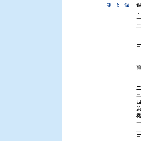
第 6 條
 
  
 
 
一
機
一
三