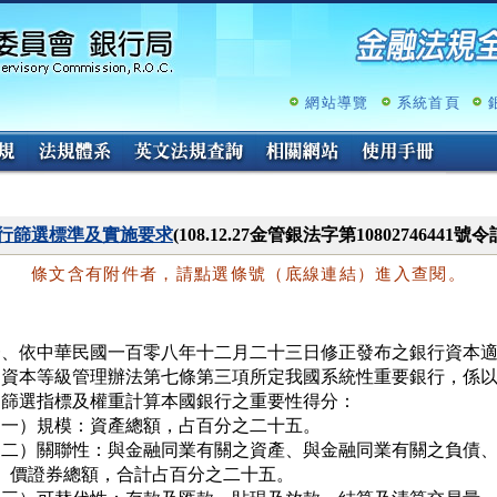
跳
至
主
要
內
網站導覽
系統首頁
容
行篩選標準及實施要求
(108.12.27金管銀法字第10802746441號
條文含有附件者，請點選條號（底線連結）進入查閱。
一、依中華民國一百零八年十二月二十三日修正發布之銀行資本適
   資本等級管理辦法第七條第三項所定我國系統性重要銀行，係以
   篩選指標及權重計算本國銀行之重要性得分：

（一）規模：資產總額，占百分之二十五。

（二）關聯性：與金融同業有關之資產、與金融同業有關之負債、
     價證券總額，合計占百分之二十五。
