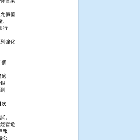
保管業

允價值

、

行

列強化

個

適

銀

到

次

試。

經營危

報

公
