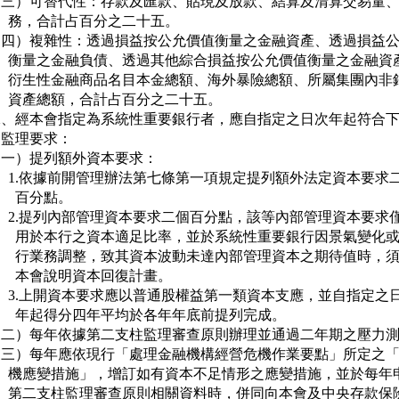
（三）可替代性：存款及匯款、貼現及放款、結算及清算交易量、
     務，合計占百分之二十五。

（四）複雜性：透過損益按公允價值衡量之金融資產、透過損益公
     衡量之金融負債、透過其他綜合損益按公允價值衡量之金融資產
     衍生性金融商品名目本金總額、海外暴險總額、所屬集團內非銀
     資產總額，合計占百分之二十五。

二、經本會指定為系統性重要銀行者，應自指定之日次年起符合下
   監理要求：

一）提列額外資本要求：

     1.依據前開管理辦法第七條第一項規定提列額外法定資本要求二
      百分點。

     2.提列內部管理資本要求二個百分點，該等內部管理資本要求僅
       用於本行之資本適足比率，並於系統性重要銀行因景氣變化或
       行業務調整，致其資本波動未達內部管理資本之期待值時，須
       本會說明資本回復計畫。

     3.上開資本要求應以普通股權益第一類資本支應，並自指定之日
       年起得分四年平均於各年年底前提列完成。

（二）每年依據第二支柱監理審查原則辦理並通過二年期之壓力測
（三）每年應依現行「處理金融機構經營危機作業要點」所定之「
     機應變措施」，增訂如有資本不足情形之應變措施，並於每年申
     第二支柱監理審查原則相關資料時，併同向本會及中央存款保險