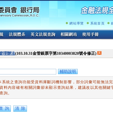
跳
至
主
要
內
網站導覽
系統首頁
容
管理辦法
(103.10.31金管銀票字第10340003820號令修正)
輔助說明
本系統之查詢功能受資料庫斷詞機制影響，部分詞彙可能無法
資料內容確有相關詞彙卻未顯示查詢結果，建議改以其他關鍵
查詢。