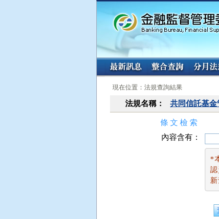
:::
:::
現在位置：法規查詢結果
法規名稱：
共同信託基金
條 文 檢 索
內容含有：
*
認
新