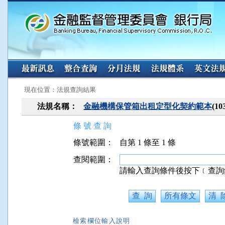
:::
:::
現在位置：法規查詢結果
法規名稱：
金融機構保管箱出租定型化契約範本
(1
條 號 查 詢
條號範圍：
自第 1 條至 1 條
查閱範圍：
請輸入查詢條件後按下﹝查詢
檢索欄位輸入說明