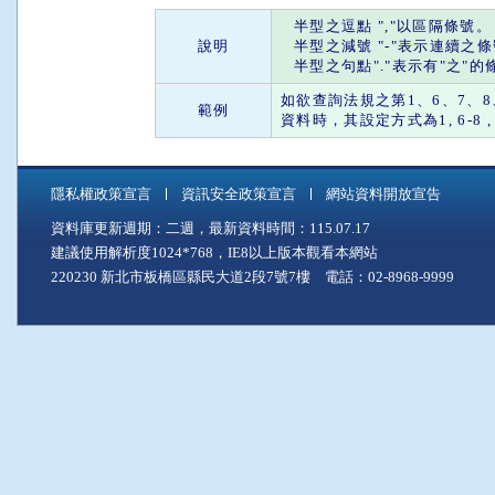
半型之
逗點
"
,
"以區隔條號。
說明
半型之
減號
"
-
"表示連續之
半型之
句點
"."表示有"
之
"的
如欲查詢法規之第1、6、7、8、
範例
資料時，其設定方式為1, 6-8 , 28 
隱私權政策宣言
資訊安全政策宣言
網站資料開放宣告
資料庫更新週期：二週，最新資料時間：115.07.17
建議使用解析度1024*768，IE8以上版本觀看本網站
220230 新北市板橋區縣民大道2段7號7樓 電話：02-8968-9999