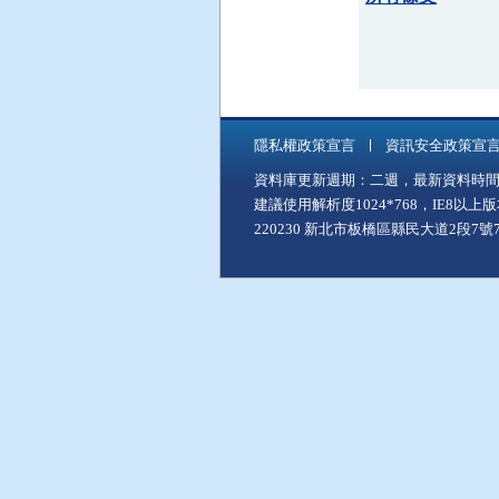
隱私權政策宣言
資訊安全政策宣
資料庫更新週期：二週，最新資料時間：11
建議使用解析度1024*768，IE8以
220230 新北市板橋區縣民大道2段7號7樓