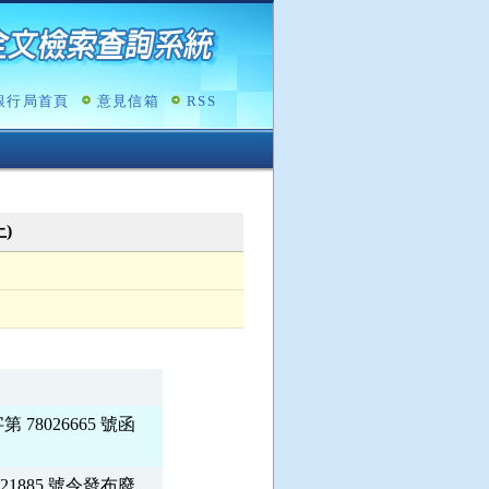
銀行局首頁
意見信箱
RSS
止)
026665 號函

885 號令發布廢
