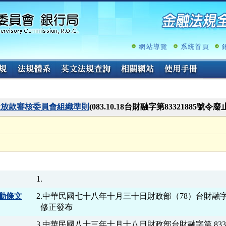
跳
至
主
要
內
網站導覽
系統首頁
容
社放款審核委員會組織準則
(083.10.18台財融字第83321885號令廢
動條文
2.中華民國七十八年十月三十日財政部（78）台財融字第 78
3.中華民國八十三年十月十八日財政部台財融字第 83321