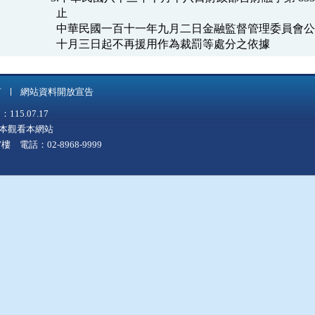
  止

  中華民國一百十一年九月二日金融監督管理委員會公
  十月三日起不再援用作為裁罰等處分之依據
言
網站資料開放宣告
5.07.17
上版本觀看本網站
 電話：02-8968-9999