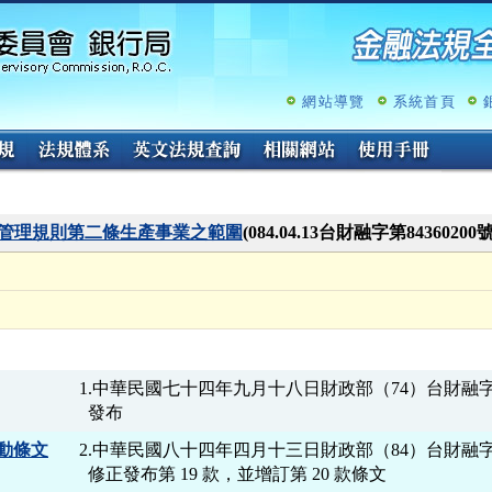
跳
至
主
要
內
網站導覽
系統首頁
容
管理規則第二條生產事業之範圍
(084.04.13台財融字第8436020
1.中華民國七十四年九月十八日財政部（74）台財融字第 
動條文
2.中華民國八十四年四月十三日財政部（84）台財融字第 84
  修正發布第 19 款，並增訂第 20 款條文