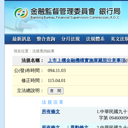
:::
:::
現在位置：法規查詢結果
法規名稱：
上市上櫃金融機構實施庫藏股注意事項
公(發)布時間：
094.11.03
修正時間：
115.04.01
立法總說明：
法 規 沿 革
所有條文
1.中華民國九
所有條文
｜
異動條文
2.中華民國九