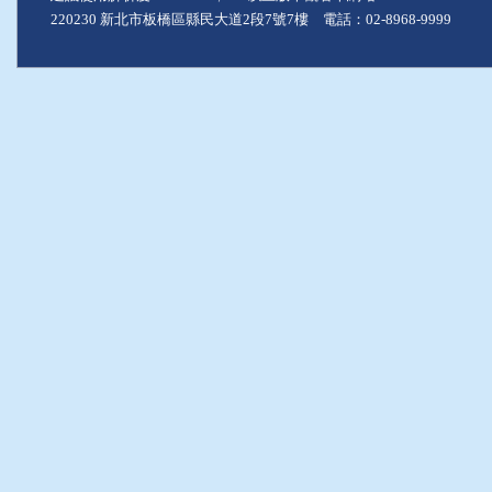
220230 新北市板橋區縣民大道2段7號7樓 電話：02-8968-9999