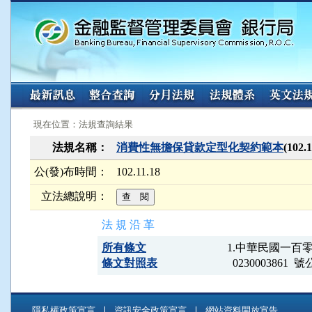
:::
:::
現在位置：法規查詢結果
法規名稱：
消費性無擔保貸款定型化契約範本
(10
公(發)布時間：
102.11.18
立法總說明：
法 規 沿 革
所有條文
1.中華民國一百
條文對照表
  0230003
隱私權政策宣言
資訊安全政策宣言
網站資料開放宣告