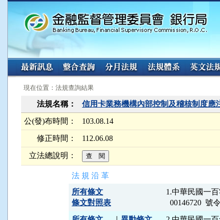
:::
:::
現在位置：法規查詢結果
法規名稱：
信用卡業務機構內部控制及稽核制度應
公(發)布時間：
103.08.14
修正時間：
112.06.08
立法總說明：
法 規 沿 革
所有條文
1.中華民國一
條文對照表
所有條文
｜
異動條文
2.中華民國一百