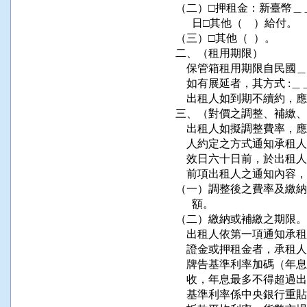
（二）□押租金：新臺幣＿
      日□其他（    ）給付。

（三）□其他（  ）。

二、（租用期限）

    保管箱租用期限自民
    如有展延者，其方式 :＿
    出租人如到期不續約
三、（對價之調整、補繳、
    出租人如擬調整費率
    人約定之方式通知承
    效日六十日前，於出
    前項出租人之通知內容
（一）調整後之費率及繳納
      額。

（二）繳納或補繳之期限。
    出租人依第一項通知
    證金或押租金者，承
    牌告基準利率加碼（
    收，年息最多不得超
    基準利率係中央銀行