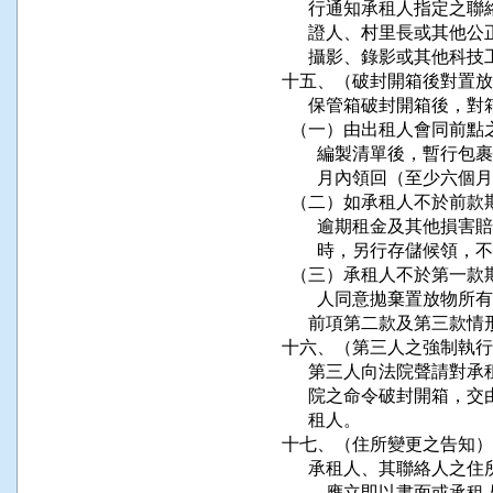
      行通知承租人指定
      證人、村里長或其
      攝影、錄影或其他科
十五、（破封開箱後對置放
      保管箱破封開箱後
  （一）由出租人會同前
        編製清單後，
        月內領回（至少六個月
  （二）如承租人不於前
        逾期租金及其
        時，另行存儲候
  （三）承租人不於第一
        人同意拋棄置放
      前項第二款及第三
十六、（第三人之強制執行
      第三人向法院聲請
      院之命令破封開箱
      租人。

十七、（住所變更之告知）

      承租人、其聯絡人
      ，應立即以書面或