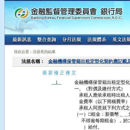
:::
:::
現在位置：法規查詢結果
法規名稱：
金融機構保管箱出租定型化契約應記載
最 新 修 正 條 文
1
金融機構保管箱出租定型化
一、（對價及繳付方式）

    承租人應依承租時出
    金費率（以下簡稱費
    承租人同意就下列方式
（一）□租金：新臺幣＿＿
      不得逾每期租金）
        ）給付。
