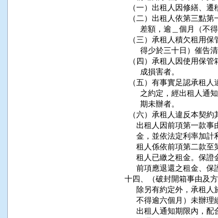
  （一）出租人因修繕、遷
  （二）出租人依第三點
        差額，逾＿個
  （三）承租人積欠租用
        得少於三十日）催
  （四）承租人因使用保
        成損害者。

  （五）有事實足認承租
        之約定，經出
        期未辦者。

  （六）承租人違反本契約
      出租人因前項第一
      金，並依法定利率
      租人係依前項第二
      租人已繳之租金。
      前項應退還之租金
十四、（破封開箱事由及方
      除另有約定外，承
      不得逾六個月）未
      出租人通知期限內