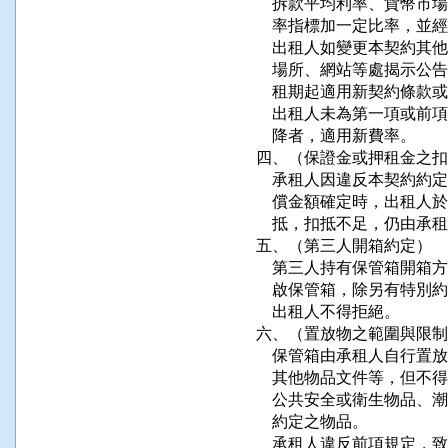
    拆款平均利率、貨幣
    率指標加一定比率，並
    出租人如變更本契約
    場所、網站等處揭示
    租期起適用新契約條款
    出租人未為第一項或
    降者，適用新費率。

四、（保證金或押租金之扣
    承租人因違反本契約
    償金額確定時，出租
    抵，扣抵不足，仍由承
五、（第三人開箱約定）

    第三人持有保管箱開
    啟保管箱，除另有特
    出租人不得拒絕。

六、（置放物之範圍與限制
    保管箱由承租人自行
    其他物品文件等，但
    公共安全或衛生物品
    約定之物品。

    承租人違反前項規定