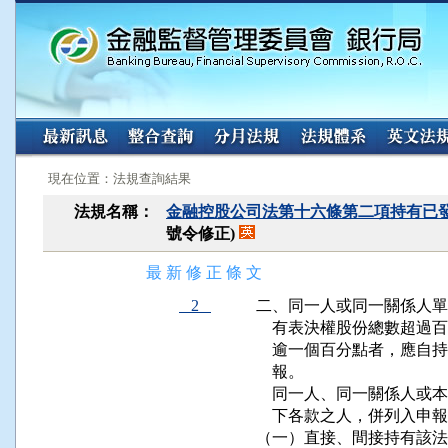
:::
:::
現在位置：法規查詢結果
法規名稱：
金融控股公司法第十六條第二項持有已
號令修正)
最 新 修 正 條 文
2
二、同一人或同一關係人單
    有表決權股份總數超
    逾一個百分點者，應
    報。

    同一人、同一關係人
    下各款之人，併列入申報
（一）直接、間接持有該法