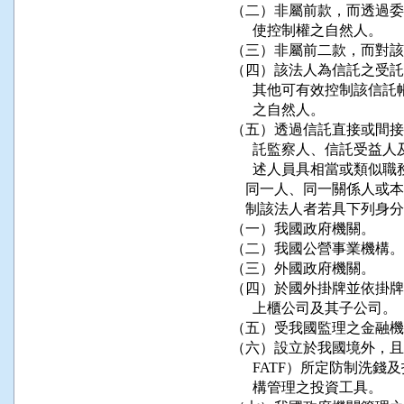
（二）非屬前款，而透過委
      使控制權之自然人。

（三）非屬前二款，而對該
（四）該法人為信託之受託
      其他可有效控制該
      之自然人。

（五）透過信託直接或間接
      託監察人、信託受
      述人員具相當或類似
    同一人、同一關係人
    制該法人者若具下列身
（一）我國政府機關。

（二）我國公營事業機構。

（三）外國政府機關。

（四）於國外掛牌並依掛牌
      上櫃公司及其子公司。

（五）受我國監理之金融機
（六）設立於我國境外，且
      FATF）所定防
      構管理之投資工具。
