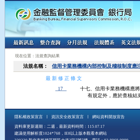
:::
:::
現在位置：法規查詢結果
法規名稱：
信用卡業務機構內部控制及稽核制度應
最 新 修 正 條 文
17
十七、信用卡業務機構應將
      有規定外，應於查
隱私權政策宣言
資訊安全政策宣言
網站資料開放宣告
資料庫更新週期：二週，最新資料時間：115.07.17
建議使用解析度1024*768，IE8以上版本觀看本網站