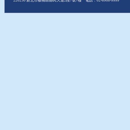
220230 新北市板橋區縣民大道2段7號7樓 電話：02-8968-9999