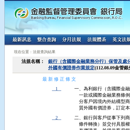
:::
:::
現在位置：法規查詢結果
法規名稱：
銀行（含國際金融業務分行）保管及處
外國有價證券作業規定
(112.08.09金
最 新 修 正 條 文
1
一、為利銀行（含國際金融
    一款或國際金融業務
    分客戶因境內外結構
    質外國有價證券，訂定
2
二、銀行與客戶從事下列商
    條件轉換）並交付具