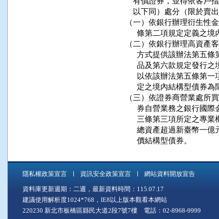
    有價證券，並得依客
    以下同）處分（限於賣出
（一）依銀行辦理衍生性金
      條第二項規定定義之
（二）依銀行辦理高資產客
      方式提供該辦法第
      品及第六款規定發
      以依該辦法第五條
      定之境內結構型債券為
（三）依證券商營業處所買
      券自營業務之銀行
      三條第三項所定之
      總資產超過新臺幣
      價結構型債券。
隱私權政策宣言
資訊安全政策宣言
網站資料開放宣告
資料庫更新週期：二週，最新資料時間：115.07.17
建議使用解析度1024*768，IE8以上版本觀看本網站
220230 新北市板橋區縣民大道2段7號7樓 電話：02-8968-9999