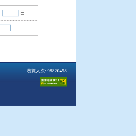
月
日
瀏覽人次: 98820458