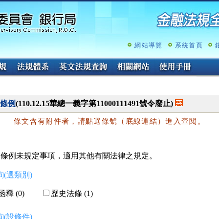
跳
至
主
要
內
網站導覽
系統首頁
容
條例
(110.12.15華總一義字第11000111491號令廢止)
條文含有附件者，請點選條號（底線連結）進入查閱。
本條例未規定事項，適用其他有關法律之規定。
(選類別)
釋 (0)
歷史法條 (1)
(設條件)