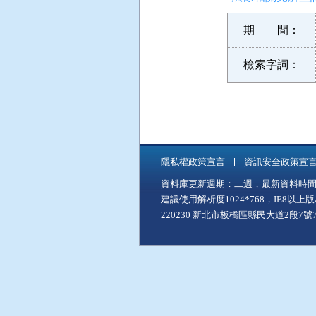
期 間：
檢索字詞：
隱私權政策宣言
資訊安全政策宣
資料庫更新週期：二週，最新資料時間：11
建議使用解析度1024*768，IE8以
220230 新北市板橋區縣民大道2段7號7樓