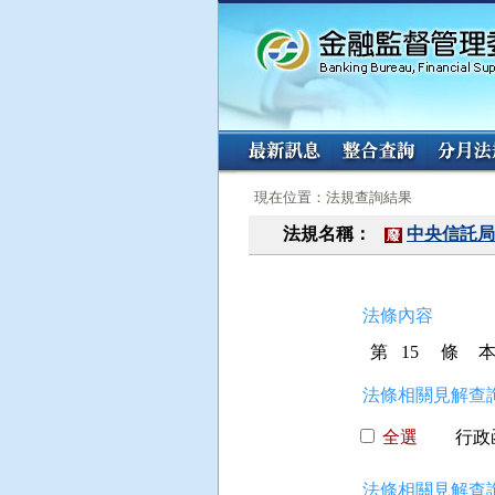
:::
:::
現在位置：法規查詢結果
法規名稱：
中央信託局
廢
法條內容
第 15 條
法條相關見解查詢
全選
行政函
法條相關見解查詢