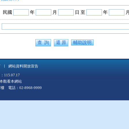
民國
年
月
日 至
年
輔助說明
言
網站資料開放宣告
5.07.17
上版本觀看本網站
 電話：02-8968-9999