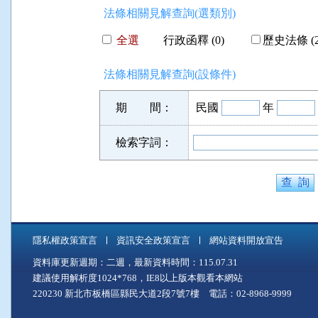
法條相關見解查詢(選類別)
全選
行政函釋 (0)
歷史法條 (2
法條相關見解查詢(設條件)
期 間：
民國
年
檢索字詞：
隱私權政策宣言
資訊安全政策宣言
網站資料開放宣告
資料庫更新週期：二週，最新資料時間：115.07.31
建議使用解析度1024*768，IE8以上版本觀看本網站
220230 新北市板橋區縣民大道2段7號7樓 電話：02-8968-9999