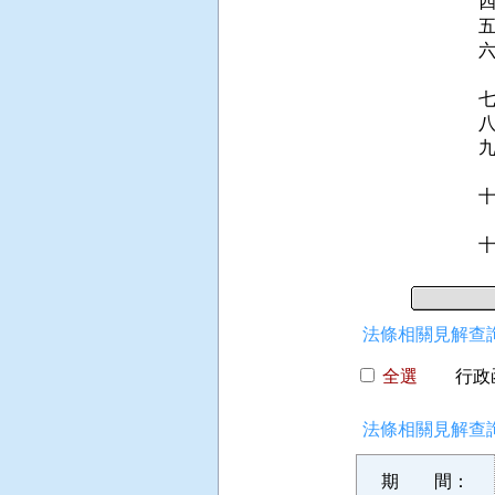
 
  
 
法條相關見解查詢
全選
行政函
法條相關見解查詢
期 間：