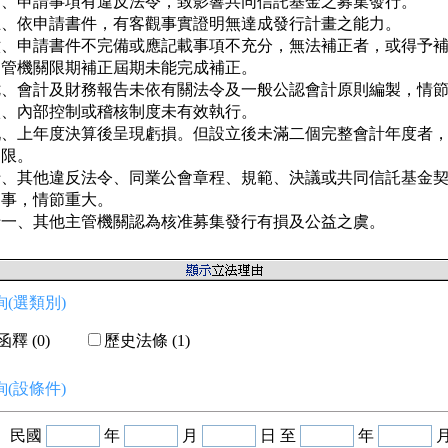
四、申請事項有違反法令，致影響共同信託基金之募集發行。

五、依申請書件，有客觀事實證明無達成發行計畫之能力。

六、申請書件不完備或應記載事項不充分，無法補正者，或得予補
   管機關限期補正屆期未能完成補正。

七、會計及財務報告未依有關法令及一般公認會計原則編製，情節
八、內部控制或稽核制度未有效執行。

九、上年度決算後呈現虧損。但設立後未滿二個完整會計年度者，
  限。

十、其他違反法令、同業公會章程、規範、決議或共同信託基金契
   事，情節重大。

十一、其他主管機關認為核准募集發行有損及公益之虞。
(選類別)
釋 (0)
歷史法條 (1)
(設條件)
民國
年
月
日 至
年