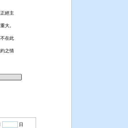
正經主

重大。

不在此

約之情

月
日