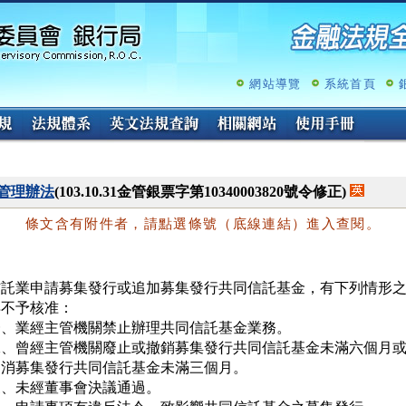
跳
至
主
要
內
網站導覽
系統首頁
容
管理辦法
(103.10.31金管銀票字第10340003820號令修正)
條文含有附件者，請點選條號（底線連結）進入查閱。
信託業申請募集發行或追加募集發行共同信託基金，有下列情形之
不予核准：

一、業經主管機關禁止辦理共同信託基金業務。

二、曾經主管機關廢止或撤銷募集發行共同信託基金未滿六個月或
   消募集發行共同信託基金未滿三個月。

、未經董事會決議通過。
