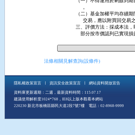
（一）不得運用於剩餘到期
      。

（二）基金加權平均存續期
      交易，應以附買回交易
三、評價方法：採成本法，
    部分按市價認列已實現
法條相關見解查詢(設條件)
隱私權政策宣言
資訊安全政策宣言
網站資料開放宣告
資料庫更新週期：二週，最新資料時間：115.07.17
建議使用解析度1024*768，IE8以上版本觀看本網站
220230 新北市板橋區縣民大道2段7號7樓 電話：02-8968-9999