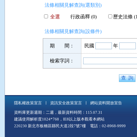
法條相關見解查詢(選類別)
全選
行政函釋 (0)
歷史法條 (1
法條相關見解查詢(設條件)
期 間：
民國
年
檢索字詞：
隱私權政策宣言
資訊安全政策宣言
網站資料開放宣告
資料庫更新週期：二週，最新資料時間：115.07.31
建議使用解析度1024*768，IE8以上版本觀看本網站
220230 新北市板橋區縣民大道2段7號7樓 電話：02-8968-9999