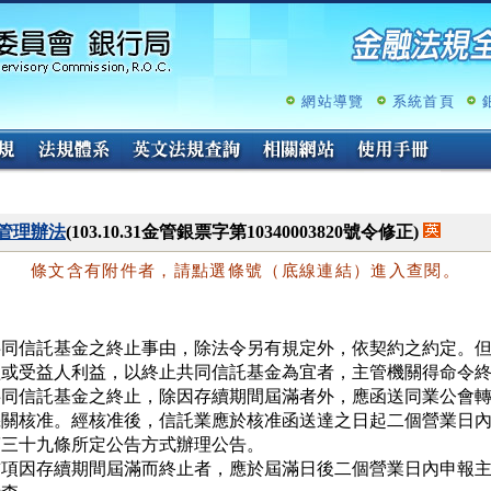
跳
至
主
要
內
網站導覽
系統首頁
容
管理辦法
(103.10.31金管銀票字第10340003820號令修正)
條文含有附件者，請點選條號（底線連結）進入查閱。
共同信託基金之終止事由，除法令另有規定外，依契約之約定。但
益或受益人利益，以終止共同信託基金為宜者，主管機關得命令終
共同信託基金之終止，除因存續期間屆滿者外，應函送同業公會轉
機關核准。經核准後，信託業應於核准函送達之日起二個營業日內
第三十九條所定公告方式辦理公告。

前項因存續期間屆滿而終止者，應於屆滿日後二個營業日內申報主