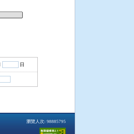
月
日
瀏覽人次: 98885795