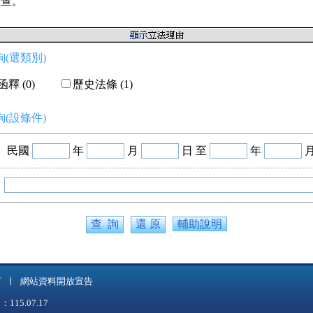
備查。
(選類別)
釋 (0)
歷史法條 (1)
(設條件)
民國
年
月
日 至
年
輔助說明
言
網站資料開放宣告
5.07.17