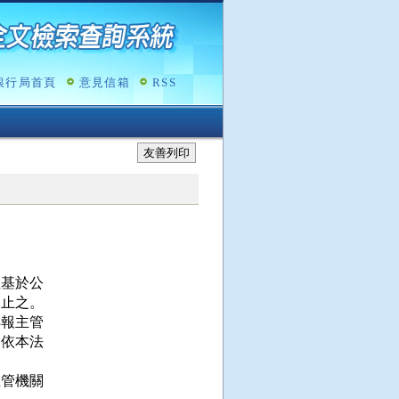
銀行局首頁
意見信箱
RSS
友善列印
基於公

止之。

報主管

依本法

管機關
