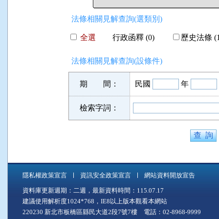
法條相關見解查詢(選類別)
全選
行政函釋 (0)
歷史法條 (1
法條相關見解查詢(設條件)
期 間：
民國
年
檢索字詞：
隱私權政策宣言
資訊安全政策宣言
網站資料開放宣告
資料庫更新週期：二週，最新資料時間：115.07.17
建議使用解析度1024*768，IE8以上版本觀看本網站
220230 新北市板橋區縣民大道2段7號7樓 電話：02-8968-9999