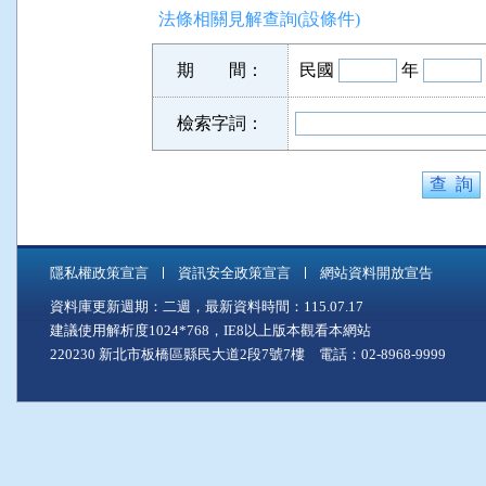
法條相關見解查詢(設條件)
期 間：
民國
年
檢索字詞：
隱私權政策宣言
資訊安全政策宣言
網站資料開放宣告
資料庫更新週期：二週，最新資料時間：115.07.17
建議使用解析度1024*768，IE8以上版本觀看本網站
220230 新北市板橋區縣民大道2段7號7樓 電話：02-8968-9999