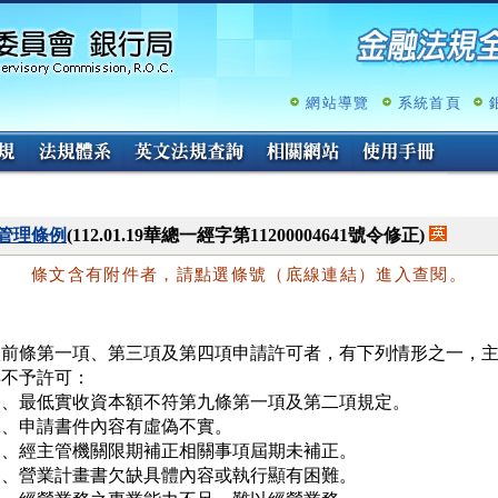
跳
至
主
要
內
網站導覽
系統首頁
容
管理條例
(112.01.19華總一經字第11200004641號令修正)
條文含有附件者，請點選條號（底線連結）進入查閱。
依前條第一項、第三項及第四項申請許可者，有下列情形之一，主
不予許可：

一、最低實收資本額不符第九條第一項及第二項規定。

、申請書件內容有虛偽不實。

三、經主管機關限期補正相關事項屆期未補正。

四、營業計畫書欠缺具體內容或執行顯有困難。
