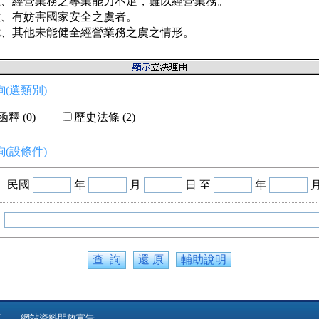
五、經營業務之專業能力不足，難以經營業務。

、有妨害國家安全之虞者。

七、其他未能健全經營業務之虞之情形。
(選類別)
釋 (0)
歷史法條 (2)
(設條件)
民國
年
月
日 至
年
輔助說明
言
網站資料開放宣告