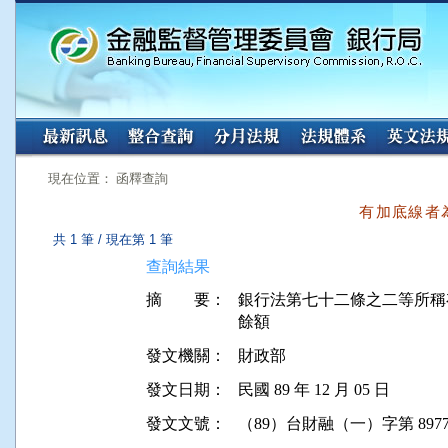
:::
:::
現在位置： 函釋查詢
有加底線者
共 1 筆 / 現在第 1 筆
查詢結果
摘 要：
銀行法第七十二條之二等所稱
餘額
發文機關：
財政部
發文日期：
民國 89 年 12 月 05 日
發文文號：
（89）台財融（一）字第 89772