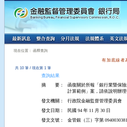
:::
:::
現在位置： 函釋查詢
有加底線者
共 10 筆 / 現在第 1 筆
查詢結果
摘 要：
函復關於所報「銀行業暨保險
發文機關：
行政院金融監督管理委員會
發文日期：
民國 94 年 11 月 30 日
發文文號：
金管銀（三）字第 0940030381