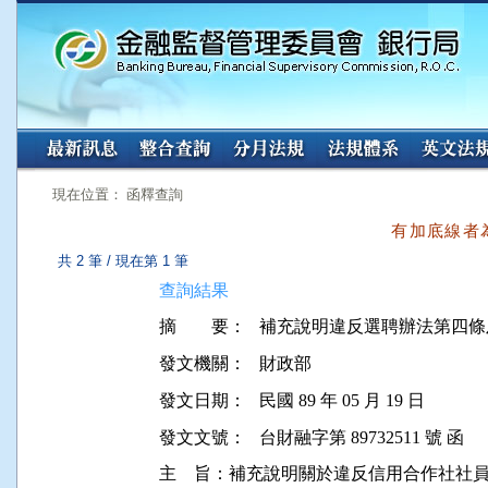
:::
:::
現在位置： 函釋查詢
有加底線者
共 2 筆 / 現在第 1 筆
查詢結果
摘 要：
補充說明違反選聘辦法第四條
發文機關：
財政部
發文日期：
民國 89 年 05 月 19 日
發文文號：
台財融字第 89732511 號 函
主    旨：補充說明關於違反信用合作社