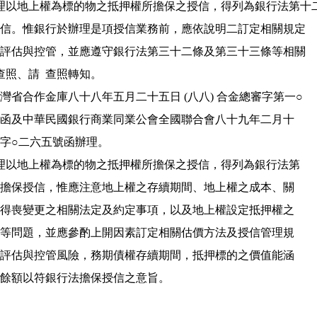
行辦理以地上權為標的物之抵押權所擔保之授信，得列為銀行法第十二
 條之擔保授信。惟銀行於辦理是項授信業務前，應依說明二訂定相關規定

 ，加強風檢評估與控管，並應遵守銀行法第三十二條及第三十三條等相關

。請  查照、請  查照轉知。

 依台灣省合作金庫八十八年五月二十五日 (八八) 合金總審字第一○

    七四四號函及中華民國銀行商業同業公會全國聯合會八十九年二月十

  七日全授字○二六五號函辦理。

 二  銀行辦理以地上權為標的物之抵押權所擔保之授信，得列為銀行法第

    十二條之擔保授信，惟應注意地上權之存續期間、地上權之成本、關

    於地上權得喪變更之相關法定及約定事項，以及地上權設定抵押權之

    效力範圍等問題，並應參酌上開因素訂定相關估價方法及授信管理規

    定，審慎評估與控管風險，務期債權存續期間，抵押標的之價值能涵

   蓋債權之餘額以符銀行法擔保授信之意旨。
