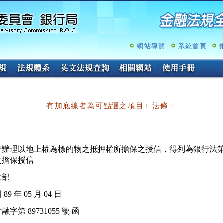
跳
至
主
要
內
網站導覽
系統首頁
容
有加底線者為可點選之項目﹝法條﹞
行辦理以地上權為標的物之抵押權所擔保之授信，得列為銀行法第
政部
89 年 05 月 04 日
融字第 89731055 號 函