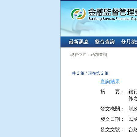
:::
:::
現在位置： 函釋查詢
共 2 筆 / 現在第 2 筆
查詢結果
摘 要：
銀
發文機關：
財
發文日期：
民國 
發文文號：
台財