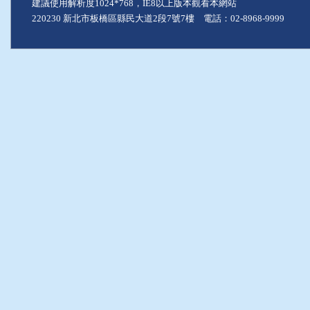
建議使用解析度1024*768，IE8以上版本觀看本網站
220230 新北市板橋區縣民大道2段7號7樓 電話：02-8968-9999