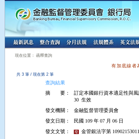
:::
:::
現在位置： 函釋查詢
有加底線者
共 3 筆 / 現在第 2 筆
查詢結果
摘 要：
訂定本國銀行資本適足性與風險管
發文機關：
金融監督管理委員會
發文日期：
民國 109 年 07 月 06 日
發文文號：
金管銀法字第 10902153011
廢