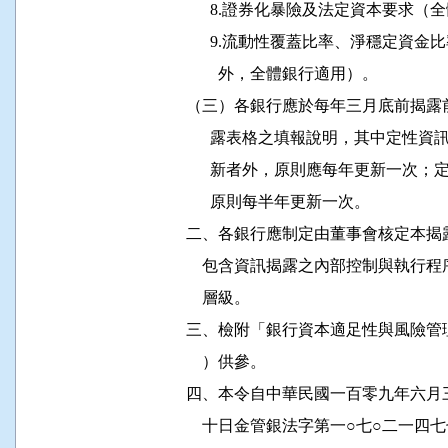
                8.證券化暴險及法定資本要
                9.流動性覆蓋比率、淨
                  外，全體銀行適用）。

          （三）各銀行應於每年三月底
                露表格之填報說明，其
                新者外，原則應每年更
                原則每半年更新一次。

          二、各銀行應制定由董事會核
              包含資訊揭露之內部控制
              層級。

          三、檢附「銀行資本適足性與
              ）供參。

          四、本令自中華民國一百零九
              十日金管銀法字第一○七○