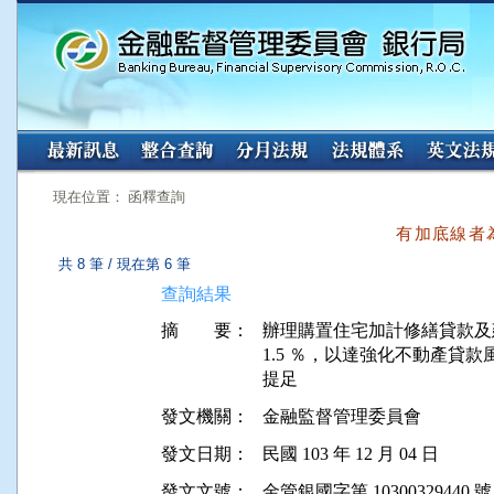
:::
:::
現在位置： 函釋查詢
有加底線者
共 8 筆 / 現在第 6 筆
查詢結果
摘 要：
辦理購置住宅加計修繕貸款及
1.5 ％，以達強化不動產貸款風
發文機關：
金融監督管理委員會
發文日期：
民國 103 年 12 月 04 日
發文文號：
金管銀國字第 10300329440 號