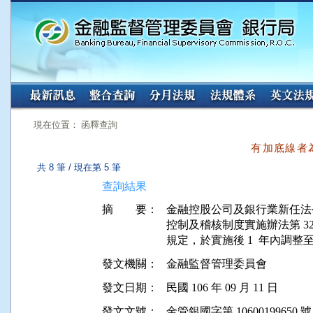
:::
:::
現在位置： 函釋查詢
有加底線者
共 8 筆 / 現在第 5 筆
查詢結果
摘 要：
金融控股公司及銀行業新任法
控制及稽核制度實施辦法第 32 
發文機關：
金融監督管理委員會
發文日期：
民國 106 年 09 月 11 日
發文文號：
金管銀國字第 10600199650 號