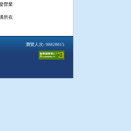
營業

所在

瀏覽人次: 98828815