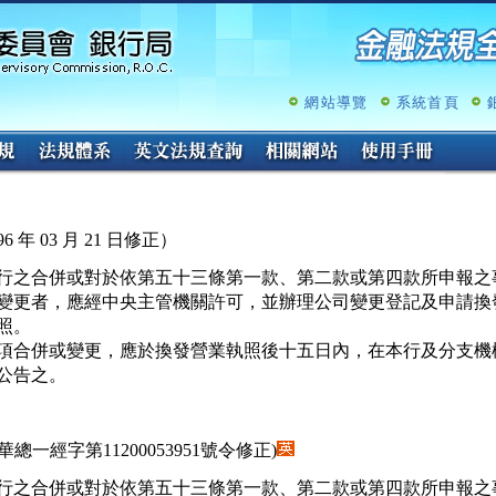
跳
至
主
要
內
網站導覽
系統首頁
容
6 年 03 月 21 日修正）
行之合併或對於依第五十三條第一款、第二款或第四款所申報之事
變更者，應經中央主管機關許可，並辦理公司變更登記及申請換發
照。

項合併或變更，應於換發營業執照後十五日內，在本行及分支機構
公告之。
.28華總一經字第11200053951號令修正)
行之合併或對於依第五十三條第一款、第二款或第四款所申報之事