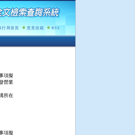
銀行局首頁
意見信箱
RSS
項擬

營業

所在

項擬
