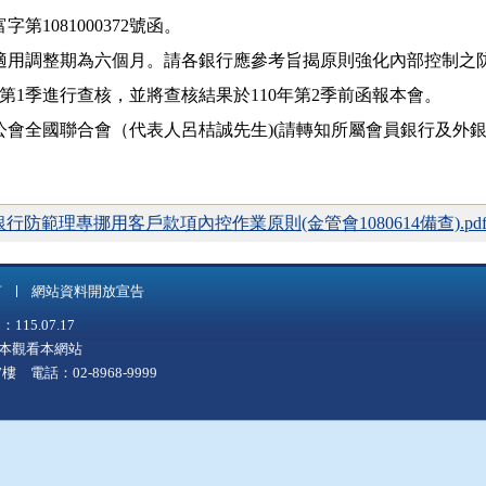
第1081000372號函。
適用調整期為六個月。請各銀行應參考旨揭原則強化內部控制之
年第1季進行查核，並將查核結果於110年第2季前函報本會。
會全國聯合會（代表人呂桔誠先生)(請轉知所屬會員銀行及外銀
3330銀行防範理專挪用客戶款項內控作業原則(金管會1080614備查).pd
言
網站資料開放宣告
5.07.17
上版本觀看本網站
 電話：02-8968-9999