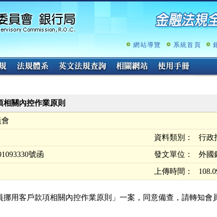
跳
至
主
要
內
網站導覽
系統首頁
容
項相關內控作業原則
員會
資料類別：
行政
1093330號函
發文單位：
外國
上傳時間：
108.0
員挪用客戶款項相關內控作業原則」一案，同意備查，請轉知會