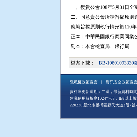
一、復貴公會108年5月31日全富字
二、同意貴公會所請旨揭原則
應就旨揭原則執行情形於110
正本：中華民國銀行商業同業公
副本：本會檢查局、銀行局
檔案下載：
BB-1080109
隱私權政策宣言
資訊安全政策宣
資料庫更新週期：二週，最新資料時間：11
建議使用解析度1024*768，IE8以
220230 新北市板橋區縣民大道2段7號7樓