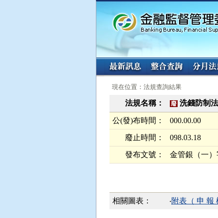
:::
:::
現在位置：法規查詢結果
法規名稱：
洗錢防制
廢
公(發)布時間：
000.00.00
廢止時間：
098.03.18
發布文號：
金管銀（一）字第
相關圖表：
‧
附表（ 申 報