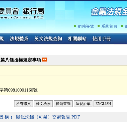
跳
至
主
要
內
網站導覽
系統首頁
容
法第八條授權規定事項
09810001160號
所有條文
條文檢索
條號查詢
法規沿革
ENGLISH
 機 構 ） 疑似洗錢（可疑）交易報告.PDF