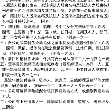
     人屬法人股東代表者，應註明法人股東名稱及該法人之股東持股
     例占前十名之股東名稱及其持股比例。各該前十名股東屬法人股
     者，應註明法人股東名稱及該法人之股東持股比例占前十名股東
     名稱及其持股比例。（附表一）

（二）總經理、副總經理、協理、各部門及分支機構主管：姓名、
     國籍、主要經（學）歷、選（就）任日期、任期及本人、配偶、
     成年子女與利用他人名義持有股份。（附表一之一）

（三）自公司或其關係企業退休之董事長及總經理回任顧問：姓名
     、國籍、職稱、退休前任職之機構及職稱、退休日期、擔任顧問
     期、聘用目的、權責劃分。（附表一之四）

（四）前目所稱關係企業，係指符合公司法第三百六十九條之一規
（五）董事長與總經理或相當職務者（最高經理人）為同一人、互
     或一親等親屬者，應說明其原因、合理性、必要性及因應措施。
     附表一及附表一之一）

二、最近年度給付董事、監察人、總經理、副總經理及顧問等之酬
   派員工酬勞情形：（附表一之二、附表一之三及附表一之四）

（一）公司可選擇採彙總配合級距揭露姓名方式，或個別揭露姓名
    方式。

（二）公司有下列情事之一，應揭露個別董事、監察人、總經理及
     之酬金：
