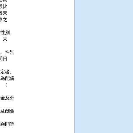
比

東

之

性別、

未

、性別

日

定者。

為配偶

（

金及分

及酬金

顧問等
