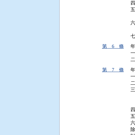
  
 
第 6 條
年
一
第 7 條
年
一
二
 
 
四
六