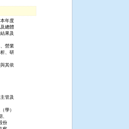
本年度

及總體

結果及

、營業

析、研

與其依

主管及

（學）

、

份

察
