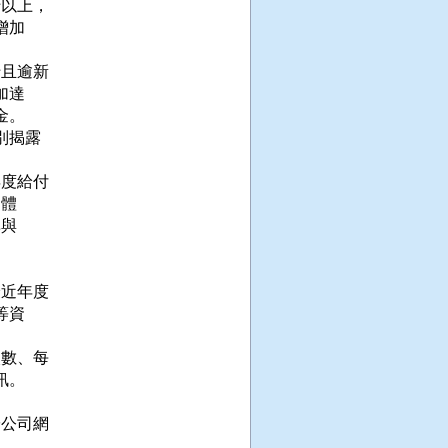
以上，

加

且逾新

達

。

揭露

度給付

體

與

近年度

資

數、每

。

公司網
