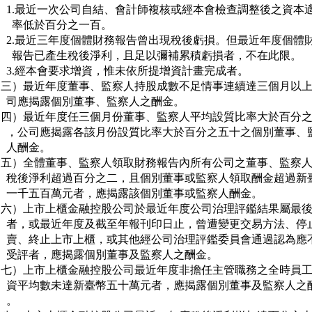
     1.最近一次公司自結、會計師複核或經本會檢查調整後之資本適
       率低於百分之一百。

     2.最近三年度個體財務報告曾出現稅後虧損。但最近年度個體財
       報告已產生稅後淨利，且足以彌補累積虧損者，不在此限。

     3.經本會要求增資，惟未依所提增資計畫完成者。

（三）最近年度董事、監察人持股成數不足情事連續達三個月以上
     司應揭露個別董事、監察人之酬金。

（四）最近年度任三個月份董事、監察人平均設質比率大於百分之
     ，公司應揭露各該月份設質比率大於百分之五十之個別董事、監
     人酬金。

（五）全體董事、監察人領取財務報告內所有公司之董事、監察人
     稅後淨利超過百分之二，且個別董事或監察人領取酬金超過新臺
     一千五百萬元者，應揭露該個別董事或監察人酬金。

（六）上市上櫃金融控股公司於最近年度公司治理評鑑結果屬最後
     者，或最近年度及截至年報刊印日止，曾遭變更交易方法、停止
     賣、終止上市上櫃，或其他經公司治理評鑑委員會通過認為應不
     受評者，應揭露個別董事及監察人之酬金。

（七）上市上櫃金融控股公司最近年度非擔任主管職務之全時員工
     資平均數未達新臺幣五十萬元者，應揭露個別董事及監察人之酬
   。
