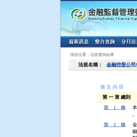
:::
:::
現在位置：法規查詢結果
法規名稱：
金融控股公司
條 文 內 容
第 一 章 總則
第 1 條
本
第 2 條