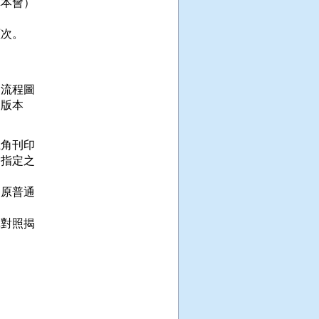
本會）

頁次。
流程圖

版本

角刊印

指定之

原普通

對照揭


