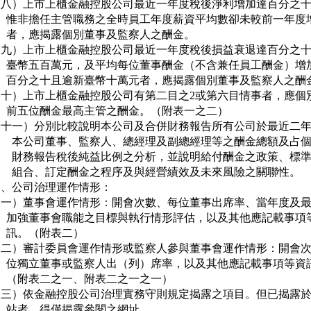
（八）上市上櫃金融控股公司最近一年度稅後淨利增加達百分之十
     惟非擔任主管職務之全時員工年度薪資平均數卻未較前一年度增
     者，應揭露個別董事及監察人之酬金。

（九）上市上櫃金融控股公司最近一年度稅後損益衰退達百分之十
     臺幣五百萬元，及平均每位董事酬金（不含兼任員工酬金）增加
     百分之十且逾新臺幣十萬元者，應揭露個別董事及監察人之酬金
（十）上市上櫃金融控股公司有第二目之2或第六目情事者，應個別
     前五位酬金最高主管之酬金。（附表一之二）

（十一）分別比較說明本公司及合併財務報告所有公司於最近二年
       本公司董事、監察人、總經理及副總經理等之酬金總額及占個
       財務報告稅後純益比例之分析，並說明給付酬金之政策、標準
       組合、訂定酬金之程序及與經營績效及未來風險之關聯性。

、公司治理運作情形：

（一）董事會運作情形：開會次數、每位董事出席率、當年度及最
     加強董事會職能之目標與執行情形評估，以及其他應記載事項等
     訊。（附表二）

（二）審計委員會運作情形或監察人參與董事會運作情形：開會次
     位獨立董事或監察人出（列）席率，以及其他應記載事項等資訊
     （附表二之一、附表二之一之一）

（三）依金融控股公司治理實務守則規定揭露之項目。但已揭露於
     站者，得僅揭露參閱之網址。
