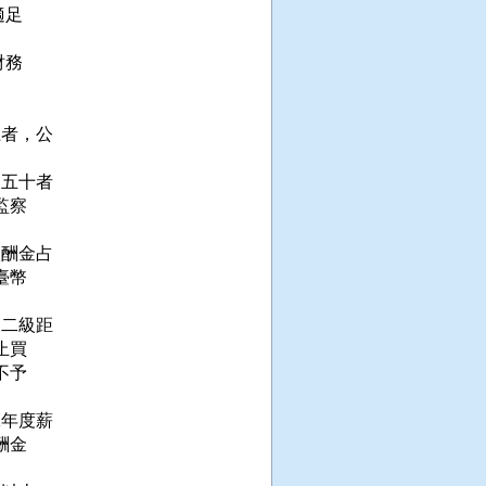
足

務

者，公

五十者

察

酬金占

幣

二級距

買

予

年度薪

金
