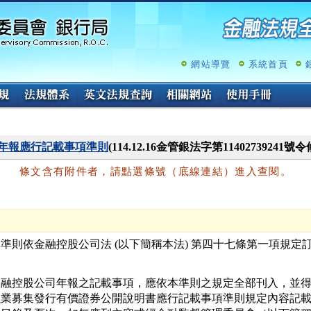
跳
至
主
要
內
網站導覽
系統首頁
容
年報應行記載事項準則
(114.12.16金管銀法字第11402739241號令
條文含有附件者，請點選條號（底線連結）進入查閱。
準則依金融控股公司法 (以下簡稱本法) 第四十七條第一項規定訂
。
金融控股公司年報之記載事項，應依本準則之規定全部刊入，並得
融業募集發行有價證券公開說明書應行記載事項準則規定內容記載