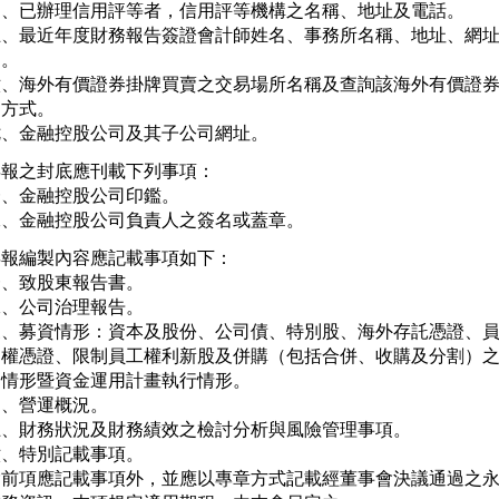
四、已辦理信用評等者，信用評等機構之名稱、地址及電話。

五、最近年度財務報告簽證會計師姓名、事務所名稱、地址、網址
  。

六、海外有價證券掛牌買賣之交易場所名稱及查詢該海外有價證券
   方式。

七、金融控股公司及其子公司網址。
報之封底應刊載下列事項：

、金融控股公司印鑑。

二、金融控股公司負責人之簽名或蓋章。
報編製內容應記載事項如下：

、致股東報告書。

、公司治理報告。

三、募資情形：資本及股份、公司債、特別股、海外存託憑證、員
   權憑證、限制員工權利新股及併購（包括合併、收購及分割）之
   情形暨資金運用計畫執行情形。

、營運概況。

五、財務狀況及財務績效之檢討分析與風險管理事項。

、特別記載事項。

除前項應記載事項外，並應以專章方式記載經董事會決議通過之永