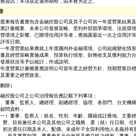
財務資訊；本項規定適用期程，由本會另定之。
容
致股東報告書應包含金融控股公司及其子公司前一年度營業結果及
營業計畫概要、未來公司發展策略、受到外部競爭環境、法規環境
經營環境之影響。已辦理信用評等者，應揭露最近一次之信用評等
評等日期。

前一年度營業結果應就上年度國內外金融環境、公司組織變化情形
計畫及經營策略實施成果、預算執行情形、財務收支及獲利能力分
究發展狀況等予以檢討，作成說明。

本年度營業計畫概要應說明公司當年度之經營方針、預期營業目標
據及重要之經營政策。
（刪除）
金融控股公司之公司治理報告應記載下列事項：

一、董事、監察人、總經理、副總經理、協理、各部門、分支機構
   顧問資料：

（一）董事、監察人：姓名、性別、年齡、國籍或註冊地、主要經
     歷、目前兼任本公司及其他公司之職務、選（就）任日期、任期
     初次選任日期及本人、配偶、未成年子女與利用他人名義持有股
     、所具專業知識、董事會多元化政策及獨立性之情形。董事、監