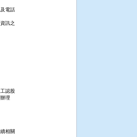
及電話

資訊之

工認股

辦理

續相關
