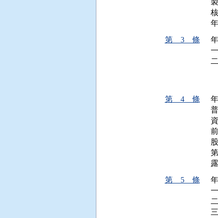
第 3 條
年
 
  
第 4 條
股
第 5 條
年