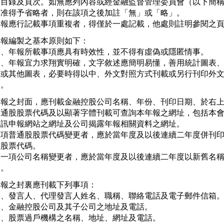
製目錄及頁次。如無應列內容或經金融監督管理委員會（以下簡稱
核准得予省略者，則在該項之後加註「無」或「略」。

年報應行記載事項重複者，得僅於一處記載，他處則註明參閱之
報編製之基本原則如下：

一、年報所載事項應具有時效性，並不得有虛偽或隱匿情事。

二、年報宜力求翔實明確，文字敘述應簡明易懂，善用統計圖表、
   或其他圖表，必要時得以中、外文對照方式刊載或另行刊印外文
  。
年報之封面，應刊載金融控股公司名稱、年份、刊印日期、於右上
普通股股票代碼及以顯著字體刊載可查詢本年報之網址，包括本會
資訊申報網站之網址及公司揭露年報相關資料之網址。

前項普通股股票代碼變更者，應於當年度及以後連續二年度併刊印
股票代碼。

第一項公司名稱變更者，應於當年度及以後連續二年度以新舊名稱
露。
報之封裏應刊載下列事項：

一、發言人、代理發言人姓名、職稱、聯絡電話及電子郵件信箱。
二、金融控股公司及其子公司之地址及電話。

三、股票過戶機構之名稱、地址、網址及電話。
