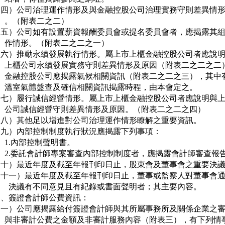
（四）公司治理運作情形及與金融控股公司治理實務守則差異情形
     。（附表二之二）

（五）公司如有設置薪資報酬委員會或提名委員會者，應揭露其組
     作情形。（附表二之二之一）

（六）推動永續發展執行情形。屬上市上櫃金融控股公司者應說明
     上櫃公司永續發展實務守則差異情形及原因（附表二之二之二）
     金融控股公司應揭露氣候相關資訊（附表二之二之三），其中有
     溫室氣體盤查及確信相關資訊揭露時程，由本會定之。

（七）履行誠信經營情形。屬上市上櫃金融控股公司者應說明與上
     公司誠信經營守則差異情形及原因。（附表二之二之四）

（八）其他足以增進對公司治理運作情形瞭解之重要資訊。

（九）內部控制制度執行狀況應揭露下列事項：

     1.內部控制聲明書。

     2.委託會計師專案審查內部控制制度者，應揭露會計師審查報告
（十）最近年度及截至年報刊印日止，股東會及董事會之重要決議
（十一）最近年度及截至年報刊印日止，董事或監察人對董事會通
       決議有不同意見且有紀錄或書面聲明者；其主要內容。

、簽證會計師公費資訊：

（一）公司應揭露給付簽證會計師與其所屬事務所及關係企業之審
     與非審計公費之金額及非審計服務內容（附表三），有下列情事