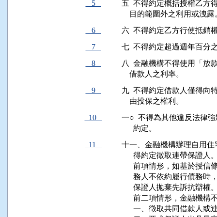
5
五  不得約定概括授權乙方
    目的範圍外之利用或洩露
6
六  不得約定乙方行使抵
7
七  不得約定超過週年百分
8
八  金融機構不得使用「放
    借款人之利率。
9
九  不得約定借款人僅得向
    由投保之權利。
10
一○  不得為其他違反法律
      約定。
11
十一、金融機構辦理自用住
      得約定徵取連帶保證人。
      前項情形，如基於
      務人不依約履行債
      保證人拋棄先訴抗辯權。
      前二項情形，金融機
      一、徵取共同借款人或