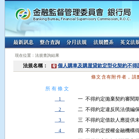
:::
:::
現在位置：法規查詢結果
法規名稱：
個人購車及購屋貸款定型化契約不得
廢
條文含有附件者，請
所 有 條 文
1
一  不得約定拋棄契約審閱
2
二  不得約定違反民法債
3
三  不得約定借款人應提供
4
四  不得約定授權金融機