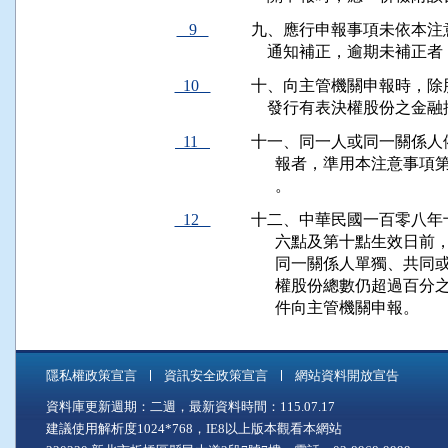
9
九、應行申報事項未依本注
    通知補正，逾期未補正
10
十、向主管機關申報時，除
    發行有表決權股份之金
11
十一、同一人或同一關係人
      報者，準用本注意
      。
12
十二、中華民國一百零八年
      六點及第十點生效
      同一關係人單獨、
      權股份總數仍超過
      件向主管機關申報。
隱私權政策宣言
資訊安全政策宣言
網站資料開放宣告
資料庫更新週期：二週，最新資料時間：115.07.17
建議使用解析度1024*768，IE8以上版本觀看本網站