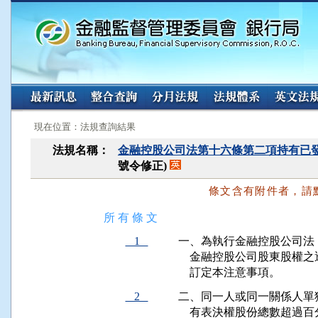
:::
:::
現在位置：法規查詢結果
法規名稱：
金融控股公司法第十六條第二項持有已
號令修正)
條文含有附件者，請
所 有 條 文
1
一、為執行金融控股公司法
    金融控股公司股東股
    訂定本注意事項。
2
二、同一人或同一關係人單
    有表決權股份總數超