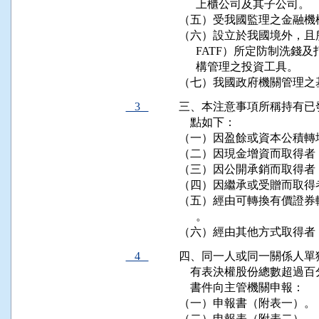
      上櫃公司及其子公司。

（五）受我國監理之金融機
（六）設立於我國境外，且
      FATF）所定防制
      構管理之投資工具。

（七）我國政府機關管理之
3
三、本注意事項所稱持有已
    點如下：

（一）因盈餘或資本公積轉
（二）因現金增資而取得者
（三）因公開承銷而取得者
（四）因繼承或受贈而取得
（五）經由可轉換有價證券
      。

（六）經由其他方式取得者
4
四、同一人或同一關係人單
    有表決權股份總數超
    書件向主管機關申報：

（一）申報書（附表一）。

（二）申報表（附表二）。
