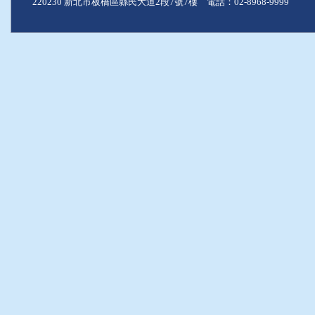
220230 新北市板橋區縣民大道2段7號7樓 電話：02-8968-9999