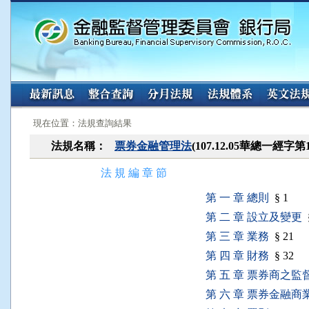
:::
:::
現在位置：法規查詢結果
法規名稱：
票券金融管理法
(107.12.05華總一經字第
法 規 編 章 節
第 一 章 總則
§ 1
第 二 章 設立及變更
§
第 三 章 業務
§ 21
第 四 章 財務
§ 32
第 五 章 票券商之監
第 六 章 票券金融商