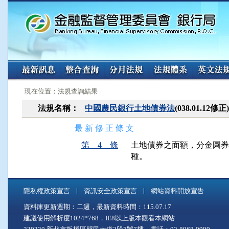
:::
:::
現在位置：法規查詢結果
法規名稱：
中國農民銀行土地債券法
(038.01.12修正
最 新 修 正 條 文
第 4 條
土地債券之面額，分金圓券
種。
隱私權政策宣言
資訊安全政策宣言
網站資料開放宣告
資料庫更新週期：二週，最新資料時間：115.07.17
建議使用解析度1024*768，IE8以上版本觀看本網站