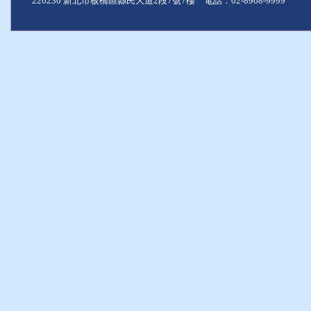
220230 新北市板橋區縣民大道2段7號7樓 電話：02-8968-9999