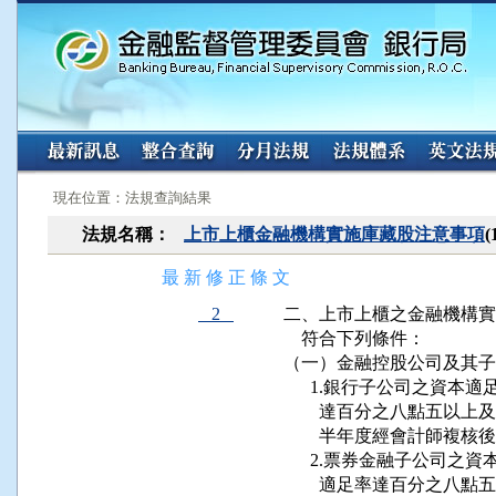
:::
:::
現在位置：法規查詢結果
法規名稱：
上市上櫃金融機構實施庫藏股注意事項
最 新 修 正 條 文
2
二、上市上櫃之金融機構實
    符合下列條件：

（一）金融控股公司及其子
      1.銀行子公司之
        達百分之八點
        半年度經會計師
      2.票券金融子公
        適足率達百分