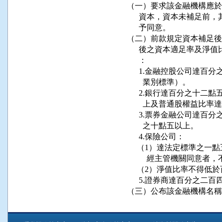
（一）要求該金融機構應於
      資本，資本未補足
      予同意。

（二）前款規定資本補足後
      後之資本適足率及
      ：

      1.金融控股公司
        業別標準）。

      2.銀行達百分之
        上及普通股權益比
      3.票券金融公司
        之十點五以上。

      4.保險公司：

     （1）達法定標準之
          經主管機關同意者
     （2）淨值比率不得低
      5.證券商達百分之二
（三）公布該金融機構名稱