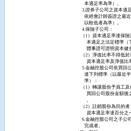
        本適足率為準）。

      3.證券子公司之
        依經會計師簽
        以較低者為準）。

      4.保險子公司：

     （1）資本適足率達
          本適足之法
          體事證可證
     （2）淨值比率不得
          資本適足率及淨值
      5.金融控股公司
        達下列標準（
        準）：

     （1）轉讓股份予員
          買回公司股
          。

     （2）註銷股份為目
          資本適足率達百
      6.金融控股公司
        完成者。
