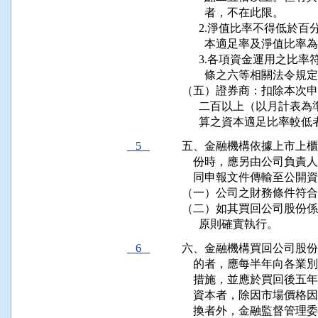
        者，不在此限。

      2.淨值比率不得
        本適足率及淨值比率
      3.各項資金運用
        條之六等相關法令規定
（五）證券商：扣除本次申
      二百以上（以月計
      算之資本適足比率
5
五、金融機構依據上市上櫃
    份時，應另由公司負
    同申報文件傳輸至公開
（一）公司之財務條件符合
（二）如其買回公司股份係
      原則確實執行。
6
六、金融機構買回公司股份
    的者，應每半年向各
    措施，並應於買回後
    資本者，除因市場價
    換者外，金融監督管