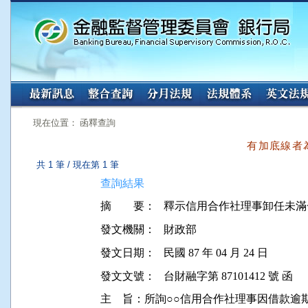
:::
:::
現在位置： 函釋查詢
有加底線者
共 1 筆 / 現在第 1 筆
查詢結果
摘 要：
發文機關：
財政部
發文日期：
民國 87 年 04 月 24 日
發文文號：
台財融字第 87101412 號 函
主    旨：所詢○○信用合作社理事因借款