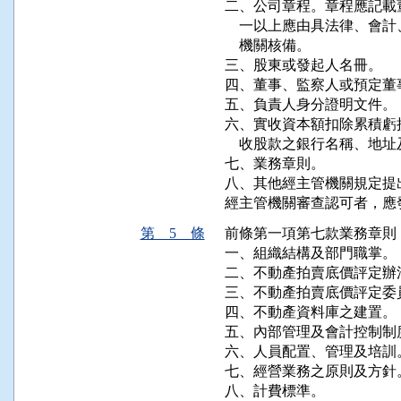
二、公司章程。章程應記載
    一以上應由具法律、
    機關核備。

三、股東或發起人名冊。

四、董事、監察人或預定董
五、負責人身分證明文件。

六、實收資本額扣除累積虧
    收股款之銀行名稱、地
七、業務章則。

八、其他經主管機關規定提出
第 5 條
前條第一項第七款業務章則
一、組織結構及部門職掌。

二、不動產拍賣底價評定辦
三、不動產拍賣底價評定委
四、不動產資料庫之建置。

五、內部管理及會計控制制度
六、人員配置、管理及培訓。
七、經營業務之原則及方針。