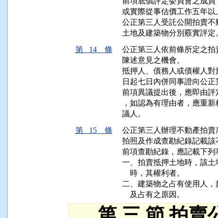
前項底價評定委員會之成員
或實際從事估價工作五年以
公正第三人受託公開拍賣不
第 14 條
公正第三人依前條所定之拍
陳述意見之機會。

抵押人、債務人或債權人對
日起七日內併同事證向公正
前項異議提出後，應即由評
，如認為有理由者，應重新
第 15 條
公正第三人辦理不動產拍賣
拍照及作成查勘紀錄記載該
前項查勘紀錄，應記載下列事
一、拍賣抵押土地時，該土
    時，其權利者。

二、建築物之占有使用人，
第 三 節 拍賣