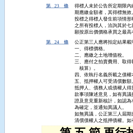
第 23 條
得標人未於公告所定期限內
期應繳金額者，其得標無效。
投標之得標人發生前項情形
之所有投標人，洽詢其於七
第 24 條
公正第三人應將拍定結果載
一、得標價格。

二、應繳之土地增值稅。

三、應付之拍賣費用、取得
    核算）。

四、依執行名義所載之債權
五、抵押權人可受清償數額。
抵押人、債務人或債權人得
款事項陳述意見，如有異議
證及意見重新核計，如認為
為確定，並通知異議人。

如無異議，公正第三人屆期
清償債權人之抵押債權。如
第 五 節 再行