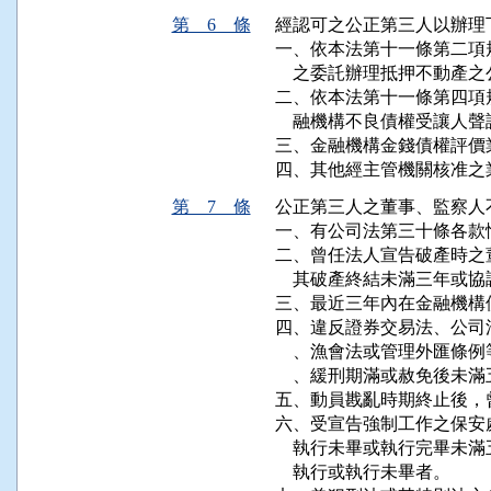
第 6 條
經認可之公正第三人以辦理
一、依本法第十一條第二項
    之委託辦理抵押不動產之
二、依本法第十一條第四項
    融機構不良債權受讓人
三、金融機構金錢債權評價業
四、其他經主管機關核准之
第 7 條
公正第三人之董事、監察人
一、有公司法第三十條各款
二、曾任法人宣告破產時之
    其破產終結未滿三年或協
三、最近三年內在金融機構
四、違反證券交易法、公司
    、漁會法或管理外匯
    、緩刑期滿或赦免後未滿
五、動員戡亂時期終止後，曾
六、受宣告強制工作之保安
    執行未畢或執行完畢
    執行或執行未畢者。
