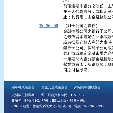
理。

前項逾期未處分之股份，主
第三人代為處分，或指定第
止；其費用，由金融控股公
第 56 條
（對子公司之責任）
金融控股公司之銀行子公司
之最低資本適足性比率或發
或有損及存款人利益之虞時
銀行子公司、保險子公司或
共利益或穩定金融市場之必
一定期間內處分該金融控股
營業或資產，所得款項，應
司之財務狀況。
隱私權政策宣言
資訊安全政策宣言
網站資料開放宣告
資料庫更新週期：二週，最新資料時間：115.07.17
建議使用解析度1024*768，IE8以上版本觀看本網站
220230 新北市板橋區縣民大道2段7號7樓 電話：02-8968-9999