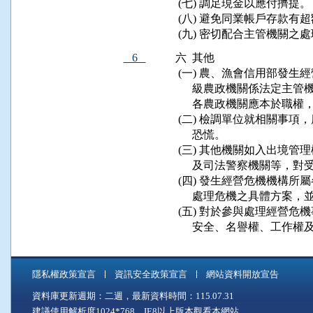
 (七) 調足現金以應付擠提。

 (八) 避免同業帳戶存款有
6
六  其他

 (一) 農、漁會信用部發
      級農政機關係法定
      各農政機關應本於職
 (二) 檢調單位就相關事
      恐慌。

 (三) 其他機關如入出境
      及司法警察機關等
 (四) 發生經營危機機構
      處理危機之具體方
 (五) 對於參與處理經營
隱私權政策宣言
資訊安全政策宣言
網站資料開放宣告
資料庫更新週期：二週，最新資料時間：115.07.31
建議使用解析度1024*768，IE8以上版本觀看本網站