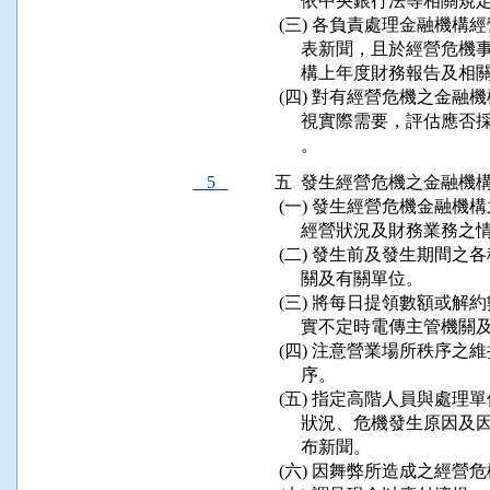
      依中央銀行法等相關規
 (三) 各負責處理金融機
      表新聞，且於經營
      構上年度財務報告
 (四) 對有經營危機之金
      視實際需要，評估
5
五  發生經營危機之金融機
 (一) 發生經營危機金融
      經營狀況及財務業務
 (二) 發生前及發生期間
      關及有關單位。

 (三) 將每日提領數額或
      實不定時電傳主管機關
 (四) 注意營業場所秩序
      序。

 (五) 指定高階人員與處
      狀況、危機發生原
      布新聞。

 (六) 因舞弊所造成之經營