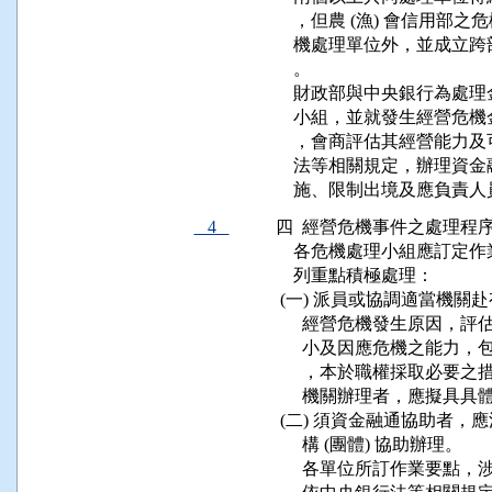
    ，但農 (漁) 會信用部
    機處理單位外，並成
    。

    財政部與中央銀行為
    小組，並就發生經營
    ，會商評估其經營能
    法等相關規定，辦理
4
四  經營危機事件之處理程序
    各危機處理小組應訂
    列重點積極處理：

 (一) 派員或協調適當機
      經營危機發生原因
      小及因應危機之能
      ，本於職權採取必
      機關辦理者，應擬具
 (二) 須資金融通協助者
      構 (團體) 協助辦理。

      各單位所訂作業要