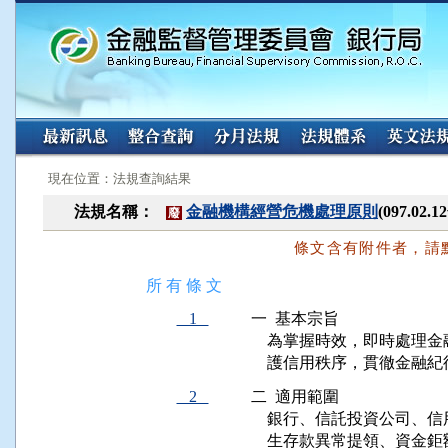
:::
:::
現在位置：法規查詢結果
法規名稱：
金融機構經營危機處理原則
(097.0
廢
條文含有附件者，請
所 有 條 文
1
一  基本宗旨

    為掌握時效，即時處
2
二  適用範圍

    銀行、信託投資公司
    生存款異常提領、資