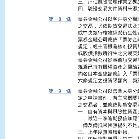
三、評估風險管理作業之獨
四、驗證交易文件資料來源
第 8 條
票券金融公司以客戶身分辦
之交易，另依期貨交易法及
或中央銀行核准經營衍生性
票券金融公司應依「票券金
規定，經主管機關核准投資
或股價指數所衍生之交易契約
票券金融公司從事前項交易契約，其持
規避已持有股權資產之風險為限，長部
約名目本金總額應計入「票
六條規定之投資限額內；契
第 9 條
票券金融公司以營業人身分
定之申請書件，向主管機關
之交易者，並應依期貨交易
一、自有資本與風險性資產
二、最近一季逾期授信加應
    備及備抵呆帳無提列不足。
三、上年度無累積虧損。

四、內部控制無重大缺失，