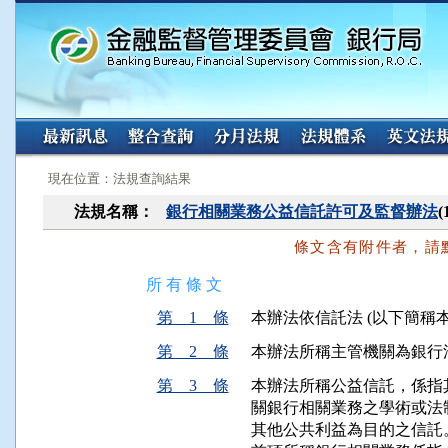
:::
:::
現在位置：法規查詢結果
法規名稱：
銀行相關業務公益信託許可及監督辦法
條文含有附件者，請
所 有 條 文
第 1 條
本辦法依信託法 (以下簡稱
第 2 條
本辦法所稱主管機關為銀行
第 3 條
本辦法所稱公益信託，係指
關銀行相關業務之學術或法
其他公共利益為目的之信託。