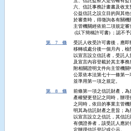
五、信託監察人是否確有監
六、信託事務計畫書及收支
公益信託之設立目的與其他
於審查時，得徵詢各有關機關
主管機關經依前二項規定審
 (以下簡稱許可書) ；認
第 7 條
受託人收受許可書後，應即
移轉或處分後一個月內，檢
以宣言設立信託者，受託人
及宣言內容登載於其主事務
附相關證明文件向主管機關申
公眾依本法第七十一條第一
並準用第一項之規定。
第 8 條
前條第一項之信託財產，為
產權變更登記之同時，辦理
之同時，依目的事業主管機
明其為信託財產之意旨；為
以宣言設立之信託，其信託
有價證券者，該受託人應於
定辦理信託登記或公示。