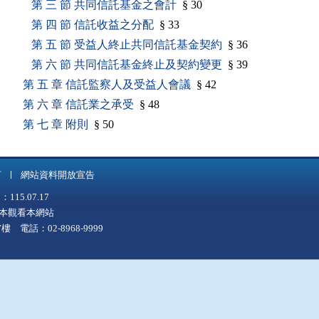
第 三 節 共同信託基金之會計
§ 30
第 四 節 信託收益之分配
§ 33
第 五 節 受益人終止共同信託基金契約
§ 36
第 六 節 共同信託基金終止及契約變更
§ 39
第 五 章 信託監察人及受益人會議
§ 42
第 六 章 信託業之承受
§ 48
第 七 章 附則
§ 50
言
網站資料開放宣告
5.07.17
上版本觀看本網站
 電話：02-8968-9999