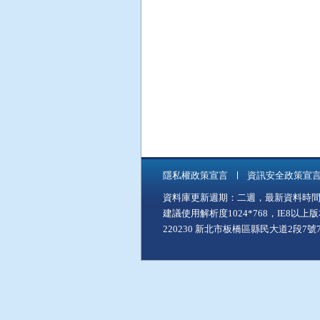
隱私權政策宣言
資訊安全政策宣
資料庫更新週期：二週，最新資料時間：11
建議使用解析度1024*768，IE8以
220230 新北市板橋區縣民大道2段7號7樓