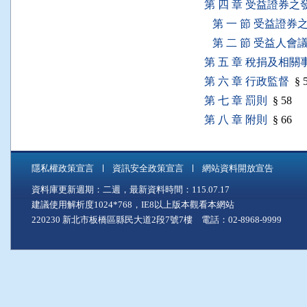
第 四 章 受益證券
第 一 節 受益證券
第 二 節 受益人會
第 五 章 稅捐及相關
第 六 章 行政監督
§ 
第 七 章 罰則
§ 58
第 八 章 附則
§ 66
隱私權政策宣言
資訊安全政策宣言
網站資料開放宣告
資料庫更新週期：二週，最新資料時間：115.07.17
建議使用解析度1024*768，IE8以上版本觀看本網站
220230 新北市板橋區縣民大道2段7號7樓 電話：02-8968-9999