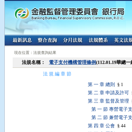
:::
:::
現在位置：法規查詢結果
法規名稱：
電子支付機構管理條例
(112.01.19華
法 規 編 章 節
第 一 章 總則
§ 1
第 二 章 申請及許可
§
第 三 章 監督及管理
§
第 一 節 專營電子
第 二 節 兼營電子
第 四 章 公會
§ 44